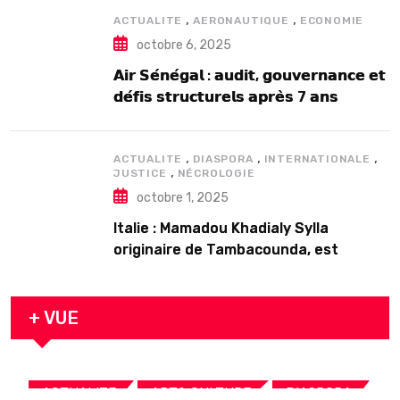
,
,
ACTUALITE
AERONAUTIQUE
ECONOMIE
octobre 6, 2025
𝗔𝗶𝗿 𝗦𝗲́𝗻𝗲́𝗴𝗮𝗹 : 𝗮𝘂𝗱𝗶𝘁, 𝗴𝗼𝘂𝘃𝗲𝗿𝗻𝗮𝗻𝗰𝗲 𝗲𝘁
𝗱𝗲́𝗳𝗶𝘀 𝘀𝘁𝗿𝘂𝗰𝘁𝘂𝗿𝗲𝗹𝘀 𝗮𝗽𝗿𝗲̀𝘀 7 𝗮𝗻𝘀
𝗱’𝗲𝘅𝗶𝘀𝘁𝗲𝗻𝗰𝗲
,
,
,
ACTUALITE
DIASPORA
INTERNATIONALE
,
JUSTICE
NÉCROLOGIE
octobre 1, 2025
Italie : Mamadou Khadialy Sylla
originaire de Tambacounda, est
décédé en prison 24 heures après son
arrestation
+ VUE
,
,
,
ACTUALITE
ART& CULTURE
DIASPORA