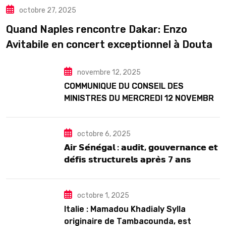
octobre 27, 2025
TOURISME
Quand Naples rencontre Dakar: Enzo
Avitabile en concert exceptionnel à Douta
Seck
novembre 12, 2025
COMMUNIQUE DU CONSEIL DES
MINISTRES DU MERCREDI 12 NOVEMBRE
2025
octobre 6, 2025
𝗔𝗶𝗿 𝗦𝗲́𝗻𝗲́𝗴𝗮𝗹 : 𝗮𝘂𝗱𝗶𝘁, 𝗴𝗼𝘂𝘃𝗲𝗿𝗻𝗮𝗻𝗰𝗲 𝗲𝘁
𝗱𝗲́𝗳𝗶𝘀 𝘀𝘁𝗿𝘂𝗰𝘁𝘂𝗿𝗲𝗹𝘀 𝗮𝗽𝗿𝗲̀𝘀 7 𝗮𝗻𝘀
𝗱’𝗲𝘅𝗶𝘀𝘁𝗲𝗻𝗰𝗲
octobre 1, 2025
Italie : Mamadou Khadialy Sylla
originaire de Tambacounda, est