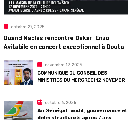
octobre 27, 2025
Quand Naples rencontre Dakar: Enzo
Avitabile en concert exceptionnel à Douta
Seck
novembre 12, 2025
COMMUNIQUE DU CONSEIL DES
MINISTRES DU MERCREDI 12 NOVEMBRE
2025
octobre 6, 2025
𝗔𝗶𝗿 𝗦𝗲́𝗻𝗲́𝗴𝗮𝗹 : 𝗮𝘂𝗱𝗶𝘁, 𝗴𝗼𝘂𝘃𝗲𝗿𝗻𝗮𝗻𝗰𝗲 𝗲𝘁
𝗱𝗲́𝗳𝗶𝘀 𝘀𝘁𝗿𝘂𝗰𝘁𝘂𝗿𝗲𝗹𝘀 𝗮𝗽𝗿𝗲̀𝘀 7 𝗮𝗻𝘀
𝗱’𝗲𝘅𝗶𝘀𝘁𝗲𝗻𝗰𝗲