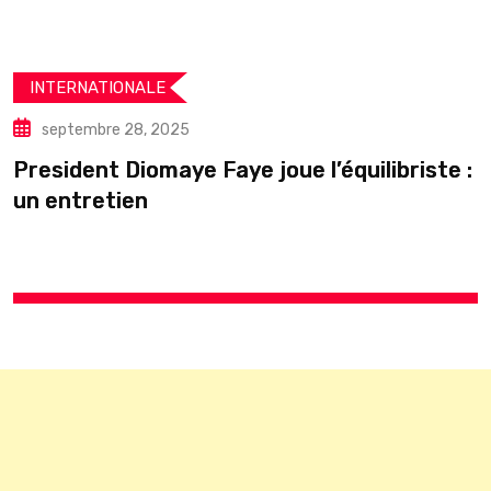
INTERNATIONALE
septembre 28, 2025
President Diomaye Faye joue l’équilibriste :
U
un entretien
s