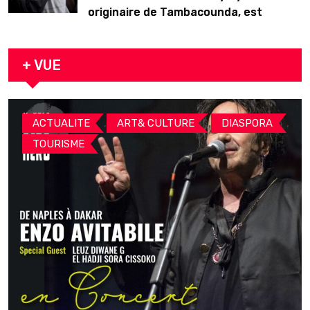
originaire de Tambacounda, est
décédé en prison 24 heures après son
arrestation
+ VUE
,
,
,
ACTUALITE
ART& CULTURE
DIASPORA
TOURISME