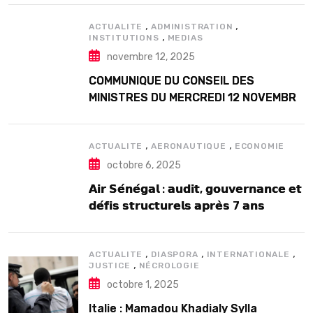
,
,
ACTUALITE
ADMINISTRATION
,
INSTITUTIONS
MEDIAS
novembre 12, 2025
COMMUNIQUE DU CONSEIL DES
MINISTRES DU MERCREDI 12 NOVEMBRE
2025
,
,
ACTUALITE
AERONAUTIQUE
ECONOMIE
octobre 6, 2025
𝗔𝗶𝗿 𝗦𝗲́𝗻𝗲́𝗴𝗮𝗹 : 𝗮𝘂𝗱𝗶𝘁, 𝗴𝗼𝘂𝘃𝗲𝗿𝗻𝗮𝗻𝗰𝗲 𝗲𝘁
𝗱𝗲́𝗳𝗶𝘀 𝘀𝘁𝗿𝘂𝗰𝘁𝘂𝗿𝗲𝗹𝘀 𝗮𝗽𝗿𝗲̀𝘀 7 𝗮𝗻𝘀
𝗱’𝗲𝘅𝗶𝘀𝘁𝗲𝗻𝗰𝗲
,
,
,
ACTUALITE
DIASPORA
INTERNATIONALE
,
JUSTICE
NÉCROLOGIE
octobre 1, 2025
Italie : Mamadou Khadialy Sylla