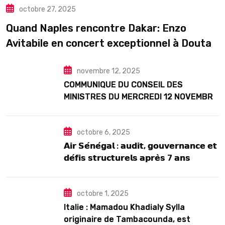
octobre 27, 2025
TOURISME
Quand Naples rencontre Dakar: Enzo
Avitabile en concert exceptionnel à Douta
Seck
novembre 12, 2025
COMMUNIQUE DU CONSEIL DES
MINISTRES DU MERCREDI 12 NOVEMBRE
2025
octobre 6, 2025
𝗔𝗶𝗿 𝗦𝗲́𝗻𝗲́𝗴𝗮𝗹 : 𝗮𝘂𝗱𝗶𝘁, 𝗴𝗼𝘂𝘃𝗲𝗿𝗻𝗮𝗻𝗰𝗲 𝗲𝘁
𝗱𝗲́𝗳𝗶𝘀 𝘀𝘁𝗿𝘂𝗰𝘁𝘂𝗿𝗲𝗹𝘀 𝗮𝗽𝗿𝗲̀𝘀 7 𝗮𝗻𝘀
𝗱’𝗲𝘅𝗶𝘀𝘁𝗲𝗻𝗰𝗲
octobre 1, 2025
Italie : Mamadou Khadialy Sylla
originaire de Tambacounda, est