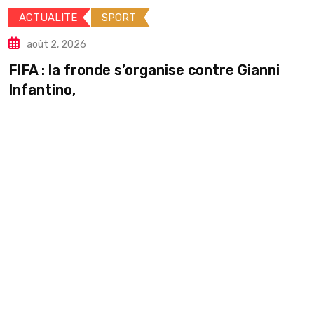
CTUALITE
SPORT
A
août 2, 2026
A : la fronde s’organise contre Gianni
Gu
antino,
pa