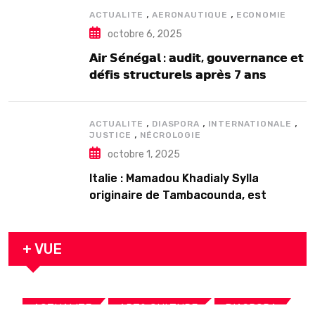
,
,
ACTUALITE
AERONAUTIQUE
ECONOMIE
octobre 6, 2025
𝗔𝗶𝗿 𝗦𝗲́𝗻𝗲́𝗴𝗮𝗹 : 𝗮𝘂𝗱𝗶𝘁, 𝗴𝗼𝘂𝘃𝗲𝗿𝗻𝗮𝗻𝗰𝗲 𝗲𝘁
𝗱𝗲́𝗳𝗶𝘀 𝘀𝘁𝗿𝘂𝗰𝘁𝘂𝗿𝗲𝗹𝘀 𝗮𝗽𝗿𝗲̀𝘀 7 𝗮𝗻𝘀
𝗱’𝗲𝘅𝗶𝘀𝘁𝗲𝗻𝗰𝗲
,
,
,
ACTUALITE
DIASPORA
INTERNATIONALE
,
JUSTICE
NÉCROLOGIE
octobre 1, 2025
Italie : Mamadou Khadialy Sylla
originaire de Tambacounda, est
décédé en prison 24 heures après son
arrestation
+ VUE
,
,
,
ACTUALITE
ART& CULTURE
DIASPORA