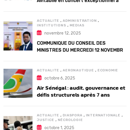
Avitabile en concert exceptionnel à
Douta Seck
,
,
ACTUALITE
ADMINISTRATION
,
INSTITUTIONS
MEDIAS
novembre 12, 2025
COMMUNIQUE DU CONSEIL DES
MINISTRES DU MERCREDI 12 NOVEMBRE
2025
,
,
ACTUALITE
AERONAUTIQUE
ECONOMIE
octobre 6, 2025
𝗔𝗶𝗿 𝗦𝗲́𝗻𝗲́𝗴𝗮𝗹 : 𝗮𝘂𝗱𝗶𝘁, 𝗴𝗼𝘂𝘃𝗲𝗿𝗻𝗮𝗻𝗰𝗲 𝗲𝘁
𝗱𝗲́𝗳𝗶𝘀 𝘀𝘁𝗿𝘂𝗰𝘁𝘂𝗿𝗲𝗹𝘀 𝗮𝗽𝗿𝗲̀𝘀 7 𝗮𝗻𝘀
𝗱’𝗲𝘅𝗶𝘀𝘁𝗲𝗻𝗰𝗲
,
,
,
ACTUALITE
DIASPORA
INTERNATIONALE
,
JUSTICE
NÉCROLOGIE
octobre 1, 2025