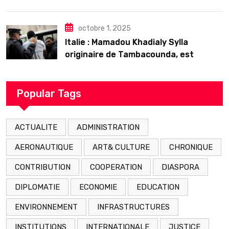
𝗱’𝗲𝘅𝗶𝘀𝘁𝗲𝗻𝗰𝗲
octobre 1, 2025
Italie : Mamadou Khadialy Sylla
originaire de Tambacounda, est
décédé en prison 24 heures après son
arrestation
Popular Tags
ACTUALITE
ADMINISTRATION
AERONAUTIQUE
ART& CULTURE
CHRONIQUE
CONTRIBUTION
COOPERATION
DIASPORA
DIPLOMATIE
ECONOMIE
EDUCATION
ENVIRONNEMENT
INFRASTRUCTURES
INSTITUTIONS
INTERNATIONALE
JUSTICE