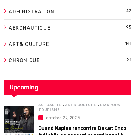
42
ADMINISTRATION
95
AERONAUTIQUE
141
ART& CULTURE
21
CHRONIQUE
Upcoming
,
,
,
ACTUALITE
ART& CULTURE
DIASPORA
TOURISME
octobre 27, 2025
Quand Naples rencontre Dakar: Enzo