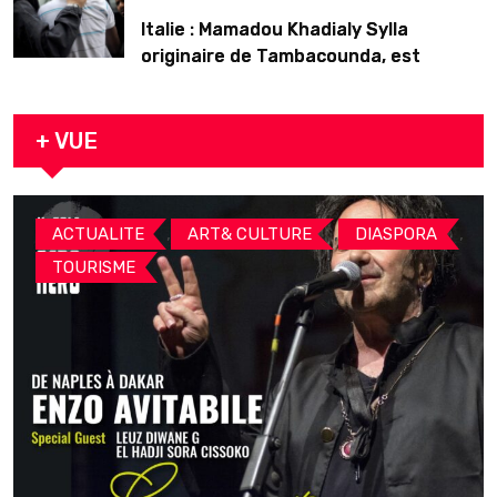
Italie : Mamadou Khadialy Sylla
originaire de Tambacounda, est
décédé en prison 24 heures après son
arrestation
+ VUE
,
,
,
ACTUALITE
ART& CULTURE
DIASPORA
TOURISME