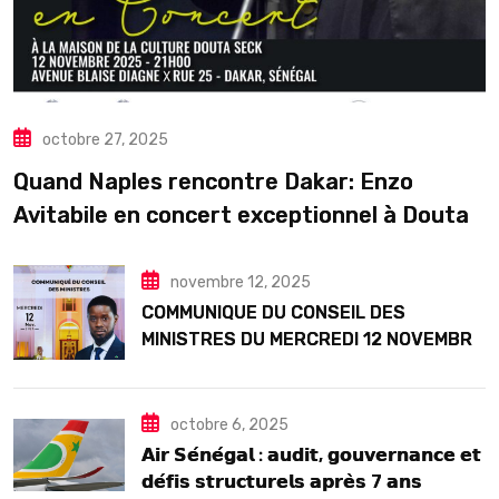
octobre 27, 2025
Quand Naples rencontre Dakar: Enzo
Avitabile en concert exceptionnel à Douta
Seck
novembre 12, 2025
COMMUNIQUE DU CONSEIL DES
MINISTRES DU MERCREDI 12 NOVEMBRE
2025
octobre 6, 2025
𝗔𝗶𝗿 𝗦𝗲́𝗻𝗲́𝗴𝗮𝗹 : 𝗮𝘂𝗱𝗶𝘁, 𝗴𝗼𝘂𝘃𝗲𝗿𝗻𝗮𝗻𝗰𝗲 𝗲𝘁
𝗱𝗲́𝗳𝗶𝘀 𝘀𝘁𝗿𝘂𝗰𝘁𝘂𝗿𝗲𝗹𝘀 𝗮𝗽𝗿𝗲̀𝘀 7 𝗮𝗻𝘀