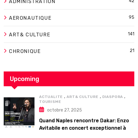
42
ADMINISTRATION
95
AERONAUTIQUE
141
ART& CULTURE
21
CHRONIQUE
Upcoming
,
,
,
ACTUALITE
ART& CULTURE
DIASPORA
TOURISME
octobre 27, 2025
Quand Naples rencontre Dakar: Enzo
Avitabile en concert exceptionnel à
Douta Seck