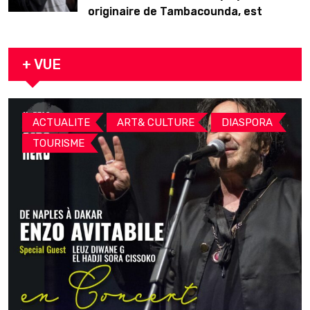
originaire de Tambacounda, est
décédé en prison 24 heures après son
arrestation
+ VUE
,
,
,
ACTUALITE
ART& CULTURE
DIASPORA
TOURISME