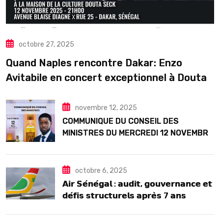
octobre 27, 2025
Quand Naples rencontre Dakar: Enzo
Avitabile en concert exceptionnel à Douta
Seck
novembre 12, 2025
COMMUNIQUE DU CONSEIL DES
MINISTRES DU MERCREDI 12 NOVEMBRE
2025
octobre 6, 2025
𝗔𝗶𝗿 𝗦𝗲́𝗻𝗲́𝗴𝗮𝗹 : 𝗮𝘂𝗱𝗶𝘁, 𝗴𝗼𝘂𝘃𝗲𝗿𝗻𝗮𝗻𝗰𝗲 𝗲𝘁
𝗱𝗲́𝗳𝗶𝘀 𝘀𝘁𝗿𝘂𝗰𝘁𝘂𝗿𝗲𝗹𝘀 𝗮𝗽𝗿𝗲̀𝘀 7 𝗮𝗻𝘀
𝗱’𝗲𝘅𝗶𝘀𝘁𝗲𝗻𝗰𝗲