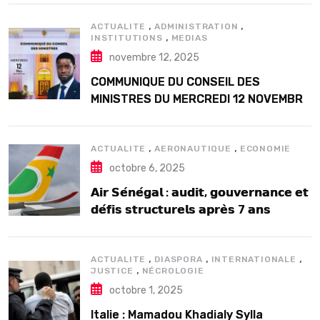
,
,
ACTUALITE
ADMINISTRATION
,
INSTITUTIONS
MEDIAS
novembre 12, 2025
COMMUNIQUE DU CONSEIL DES
MINISTRES DU MERCREDI 12 NOVEMBRE
2025
,
,
ACTUALITE
AERONAUTIQUE
ECONOMIE
octobre 6, 2025
𝗔𝗶𝗿 𝗦𝗲́𝗻𝗲́𝗴𝗮𝗹 : 𝗮𝘂𝗱𝗶𝘁, 𝗴𝗼𝘂𝘃𝗲𝗿𝗻𝗮𝗻𝗰𝗲 𝗲𝘁
𝗱𝗲́𝗳𝗶𝘀 𝘀𝘁𝗿𝘂𝗰𝘁𝘂𝗿𝗲𝗹𝘀 𝗮𝗽𝗿𝗲̀𝘀 7 𝗮𝗻𝘀
𝗱’𝗲𝘅𝗶𝘀𝘁𝗲𝗻𝗰𝗲
,
,
,
ACTUALITE
DIASPORA
INTERNATIONALE
,
JUSTICE
NÉCROLOGIE
octobre 1, 2025
Italie : Mamadou Khadialy Sylla