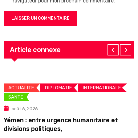
navigateur pour mon prochain commentaire.
Article connexe
ACTUALITE
DIPLOMATIE
INTERNATIONALE
SANTE
août 6, 2026
C
Yémen : entre urgence humanitaire et
divisions politiques,