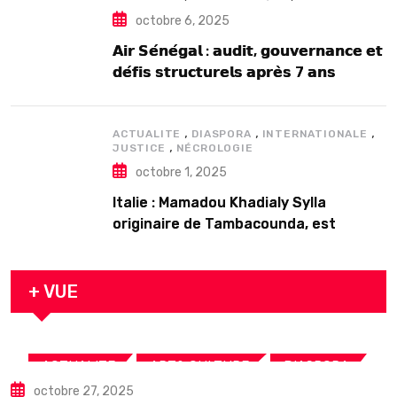
octobre 6, 2025
𝗔𝗶𝗿 𝗦𝗲́𝗻𝗲́𝗴𝗮𝗹 : 𝗮𝘂𝗱𝗶𝘁, 𝗴𝗼𝘂𝘃𝗲𝗿𝗻𝗮𝗻𝗰𝗲 𝗲𝘁
𝗱𝗲́𝗳𝗶𝘀 𝘀𝘁𝗿𝘂𝗰𝘁𝘂𝗿𝗲𝗹𝘀 𝗮𝗽𝗿𝗲̀𝘀 7 𝗮𝗻𝘀
𝗱’𝗲𝘅𝗶𝘀𝘁𝗲𝗻𝗰𝗲
,
,
,
ACTUALITE
DIASPORA
INTERNATIONALE
,
JUSTICE
NÉCROLOGIE
octobre 1, 2025
Italie : Mamadou Khadialy Sylla
originaire de Tambacounda, est
décédé en prison 24 heures après son
arrestation
+ VUE
,
,
,
ACTUALITE
ART& CULTURE
DIASPORA
octobre 27, 2025
TOURISME