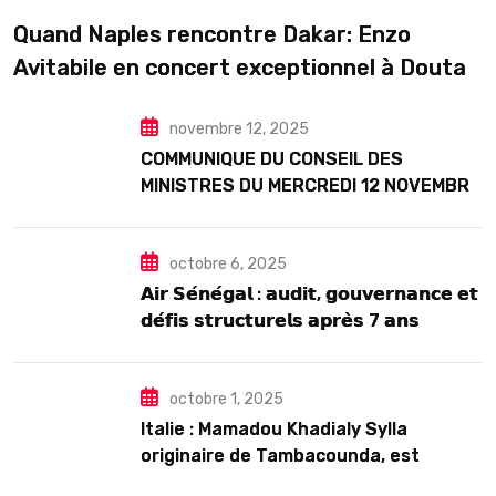
Quand Naples rencontre Dakar: Enzo
Avitabile en concert exceptionnel à Douta
Seck
novembre 12, 2025
COMMUNIQUE DU CONSEIL DES
MINISTRES DU MERCREDI 12 NOVEMBRE
2025
octobre 6, 2025
𝗔𝗶𝗿 𝗦𝗲́𝗻𝗲́𝗴𝗮𝗹 : 𝗮𝘂𝗱𝗶𝘁, 𝗴𝗼𝘂𝘃𝗲𝗿𝗻𝗮𝗻𝗰𝗲 𝗲𝘁
𝗱𝗲́𝗳𝗶𝘀 𝘀𝘁𝗿𝘂𝗰𝘁𝘂𝗿𝗲𝗹𝘀 𝗮𝗽𝗿𝗲̀𝘀 7 𝗮𝗻𝘀
𝗱’𝗲𝘅𝗶𝘀𝘁𝗲𝗻𝗰𝗲
octobre 1, 2025
Italie : Mamadou Khadialy Sylla
originaire de Tambacounda, est
décédé en prison 24 heures après son