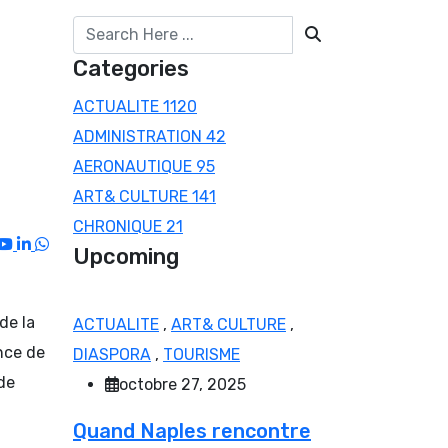
Categories
ACTUALITE
1120
ADMINISTRATION
42
AERONAUTIQUE
95
ART& CULTURE
141
CHRONIQUE
21
Youtube
LinkedIn
Whatsapp
Upcoming
de la
ACTUALITE
,
ART& CULTURE
,
nce de
DIASPORA
,
TOURISME
de
octobre 27, 2025
Quand Naples rencontre