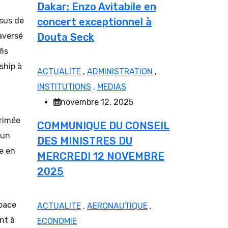
Dakar: Enzo Avitabile en
ssus de
concert exceptionnel à
aversé
Douta Seck
fis
ship à
ACTUALITE
,
ADMINISTRATION
,
INSTITUTIONS
,
MEDIAS
novembre 12, 2025
primée
COMMUNIQUE DU CONSEIL
 un
DES MINISTRES DU
e en
MERCREDI 12 NOVEMBRE
2025
space
ACTUALITE
,
AERONAUTIQUE
,
nt à
ECONOMIE