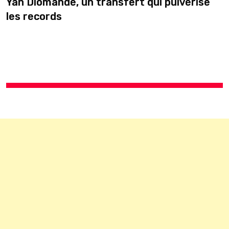
rise
Yémen : entre urgence humanitaire e
divisions politiques,