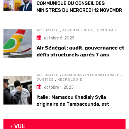
COMMUNIQUE DU CONSEIL DES
MINISTRES DU MERCREDI 12 NOVEMBRE
2025
,
,
ACTUALITE
AERONAUTIQUE
ECONOMIE
octobre 6, 2025
𝗔𝗶𝗿 𝗦𝗲́𝗻𝗲́𝗴𝗮𝗹 : 𝗮𝘂𝗱𝗶𝘁, 𝗴𝗼𝘂𝘃𝗲𝗿𝗻𝗮𝗻𝗰𝗲 𝗲𝘁
𝗱𝗲́𝗳𝗶𝘀 𝘀𝘁𝗿𝘂𝗰𝘁𝘂𝗿𝗲𝗹𝘀 𝗮𝗽𝗿𝗲̀𝘀 7 𝗮𝗻𝘀
𝗱’𝗲𝘅𝗶𝘀𝘁𝗲𝗻𝗰𝗲
,
,
,
ACTUALITE
DIASPORA
INTERNATIONALE
,
JUSTICE
NÉCROLOGIE
octobre 1, 2025
Italie : Mamadou Khadialy Sylla
originaire de Tambacounda, est
décédé en prison 24 heures après son
arrestation
+ VUE