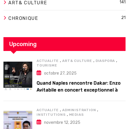
141
ART& CULTURE
21
CHRONIQUE
Upcoming
,
,
,
ACTUALITE
ART& CULTURE
DIASPORA
TOURISME
octobre 27, 2025
Quand Naples rencontre Dakar: Enzo
Avitabile en concert exceptionnel à
Douta Seck
,
,
ACTUALITE
ADMINISTRATION
,
INSTITUTIONS
MEDIAS
novembre 12, 2025