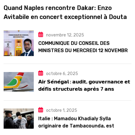
Quand Naples rencontre Dakar: Enzo
Avitabile en concert exceptionnel à Douta
Seck
novembre 12, 2025
COMMUNIQUE DU CONSEIL DES
MINISTRES DU MERCREDI 12 NOVEMBRE
2025
octobre 6, 2025
𝗔𝗶𝗿 𝗦𝗲́𝗻𝗲́𝗴𝗮𝗹 : 𝗮𝘂𝗱𝗶𝘁, 𝗴𝗼𝘂𝘃𝗲𝗿𝗻𝗮𝗻𝗰𝗲 𝗲𝘁
𝗱𝗲́𝗳𝗶𝘀 𝘀𝘁𝗿𝘂𝗰𝘁𝘂𝗿𝗲𝗹𝘀 𝗮𝗽𝗿𝗲̀𝘀 7 𝗮𝗻𝘀
𝗱’𝗲𝘅𝗶𝘀𝘁𝗲𝗻𝗰𝗲
octobre 1, 2025
Italie : Mamadou Khadialy Sylla
originaire de Tambacounda, est
décédé en prison 24 heures après son