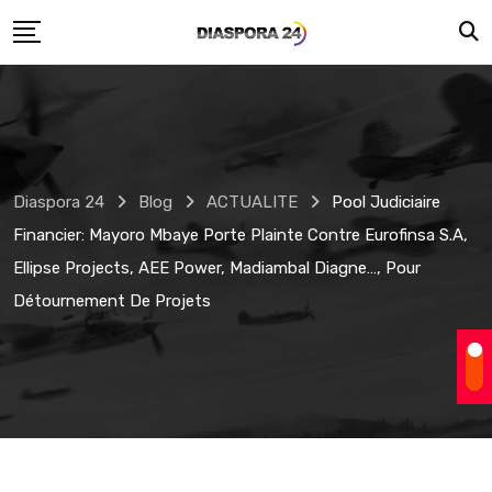
Skip
to
content
Diaspora 24
Blog
ACTUALITE
Pool Judiciaire
Financier: Mayoro Mbaye Porte Plainte Contre Eurofinsa S.A,
Ellipse Projects, AEE Power, Madiambal Diagne…, Pour
Détournement De Projets