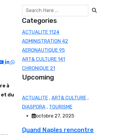
Categories
ACTUALITE
1124
ADMINISTRATION
42
AERONAUTIQUE
95
ART& CULTURE
141
Youtube
LinkedIn
Whatsapp
CHRONIQUE
21
Upcoming
re à
 et du
ACTUALITE
,
ART& CULTURE
,
DIASPORA
,
TOURISME
octobre 27, 2025
Quand Naples rencontre