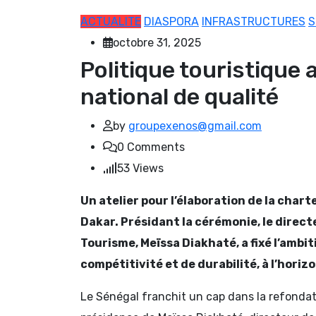
ACTUALITE
DIASPORA
INFRASTRUCTURES
S
octobre 31, 2025
Politique touristique 
national de qualité
by
groupexenos@gmail.com
0
Comments
53
Views
Un atelier pour l’élaboration de la char
Dakar. Présidant la cérémonie, le directe
Tourisme, Meïssa Diakhaté, a fixé l’ambit
compétitivité et de durabilité, à l’hori
Le Sénégal franchit un cap dans la refondatio