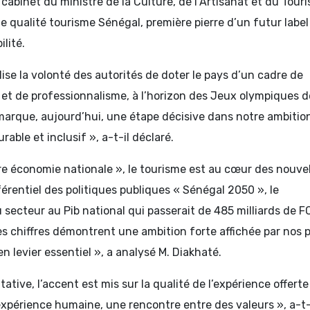
cabinet du ministre de la Culture, de l’Artisanat et du Tour
rte qualité tourisme Sénégal, première pierre d’un futur label
ilité.
se la volonté des autorités de doter le pays d’un cadre de
t de professionnalisme, à l’horizon des Jeux olympiques d
marque, aujourd’hui, une étape décisive dans notre ambitio
rable et inclusif », a-t-il déclaré.
re économie nationale », le tourisme est au cœur des nouvel
érentiel des politiques publiques « Sénégal 2050 », le
secteur au Pib national qui passerait de 485 milliards de F
es chiffres démontrent une ambition forte affichée par nos 
en levier essentiel », a analysé M. Diakhaté.
tive, l’accent est mis sur la qualité de l’expérience offert
expérience humaine, une rencontre entre des valeurs », a-t-