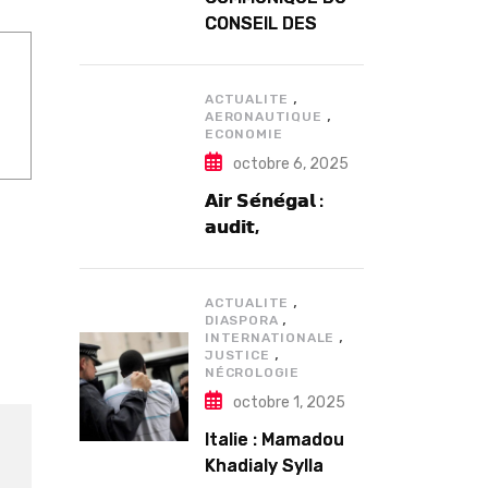
CONSEIL DES
MINISTRES DU
MERCREDI 12
,
NOVEMBRE 2025
ACTUALITE
,
AERONAUTIQUE
ECONOMIE
octobre 6, 2025
𝗔𝗶𝗿 𝗦𝗲́𝗻𝗲́𝗴𝗮𝗹 :
𝗮𝘂𝗱𝗶𝘁,
𝗴𝗼𝘂𝘃𝗲𝗿𝗻𝗮𝗻𝗰𝗲 𝗲𝘁
𝗱𝗲́𝗳𝗶𝘀
,
𝘀𝘁𝗿𝘂𝗰𝘁𝘂𝗿𝗲𝗹𝘀
ACTUALITE
,
DIASPORA
𝗮𝗽𝗿𝗲̀𝘀 7 𝗮𝗻𝘀
,
INTERNATIONALE
,
𝗱’𝗲𝘅𝗶𝘀𝘁𝗲𝗻𝗰𝗲
JUSTICE
NÉCROLOGIE
octobre 1, 2025
Italie : Mamadou
Khadialy Sylla