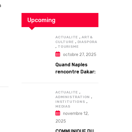
a
Upcoming
,
ACTUALITE
ART&
,
CULTURE
DIASPORA
,
TOURISME
octobre 27, 2025
Quand Naples
rencontre Dakar:
Enzo Avitabile en
concert
,
exceptionnel à
ACTUALITE
,
ADMINISTRATION
Douta Seck
,
INSTITUTIONS
MEDIAS
novembre 12,
2025
COMMUNIQUE DU