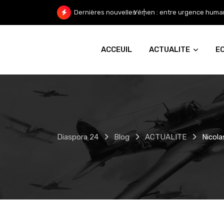
Skip
Yémen : entre urgence humanit
Dernières nouvelles
to
content
ACCEUIL
ACTUALITE
E
Diaspora 24
Blog
ACTUALITE
Nicola