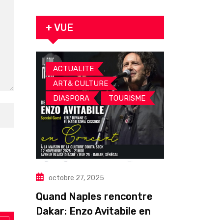
originaire de
Tambacounda,
est décédé en
+ VUE
prison 24 heures
après son
arrestation
,
ACTUALITE
,
ART& CULTURE
,
DIASPORA
TOURISME
octobre 27, 2025
Quand Naples rencontre
Dakar: Enzo Avitabile en