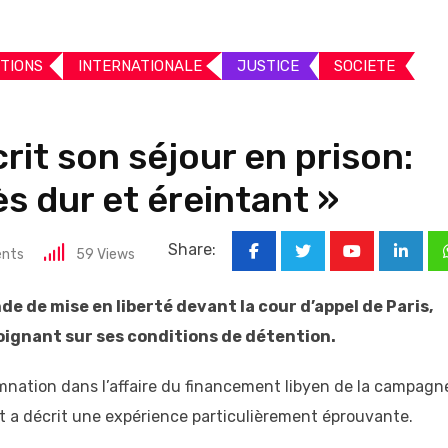
UTIONS
INTERNATIONALE
JUSTICE
SOCIETE
rit son séjour en prison:
rès dur et éreintant »
Share:
nts
59
Views
Youtube
Linked
e de mise en liberté devant la cour d’appel de Paris,
oignant sur ses conditions de détention.
mnation dans l’affaire du financement libyen de la campagn
tat a décrit une expérience particulièrement éprouvante.