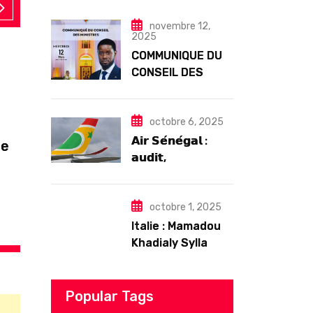
concert exceptionnel à
novembre 12,
Douta Seck
2025
COMMUNIQUE DU
CONSEIL DES
MINISTRES DU
ACTUALITE
COOPERATION
MERCREDI 12
août 1, 2026
NOVEMBRE 2025
octobre 6, 2025
𝗔𝗶𝗿 𝗦𝗲́𝗻𝗲́𝗴𝗮𝗹 :
de
La science, nouvelle diplomatie de la
𝗮𝘂𝗱𝗶𝘁,
mer entre
𝗴𝗼𝘂𝘃𝗲𝗿𝗻𝗮𝗻𝗰𝗲 𝗲𝘁
𝗱𝗲́𝗳𝗶𝘀
𝘀𝘁𝗿𝘂𝗰𝘁𝘂𝗿𝗲𝗹𝘀
octobre 1, 2025
𝗮𝗽𝗿𝗲̀𝘀 7 𝗮𝗻𝘀
Italie : Mamadou
𝗱’𝗲𝘅𝗶𝘀𝘁𝗲𝗻𝗰𝗲
Khadialy Sylla
originaire de
Tambacounda,
est décédé en
Popular Tags
prison 24 heures