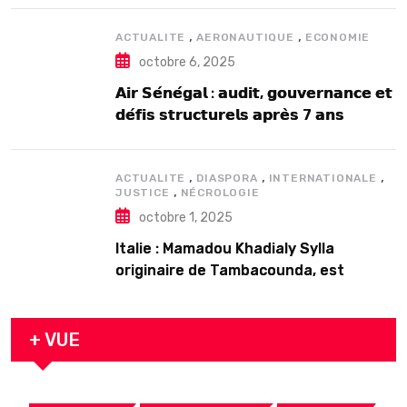
,
,
ACTUALITE
AERONAUTIQUE
ECONOMIE
octobre 6, 2025
𝗔𝗶𝗿 𝗦𝗲́𝗻𝗲́𝗴𝗮𝗹 : 𝗮𝘂𝗱𝗶𝘁, 𝗴𝗼𝘂𝘃𝗲𝗿𝗻𝗮𝗻𝗰𝗲 𝗲𝘁
𝗱𝗲́𝗳𝗶𝘀 𝘀𝘁𝗿𝘂𝗰𝘁𝘂𝗿𝗲𝗹𝘀 𝗮𝗽𝗿𝗲̀𝘀 7 𝗮𝗻𝘀
𝗱’𝗲𝘅𝗶𝘀𝘁𝗲𝗻𝗰𝗲
,
,
,
ACTUALITE
DIASPORA
INTERNATIONALE
,
JUSTICE
NÉCROLOGIE
octobre 1, 2025
Italie : Mamadou Khadialy Sylla
originaire de Tambacounda, est
décédé en prison 24 heures après son
arrestation
+ VUE