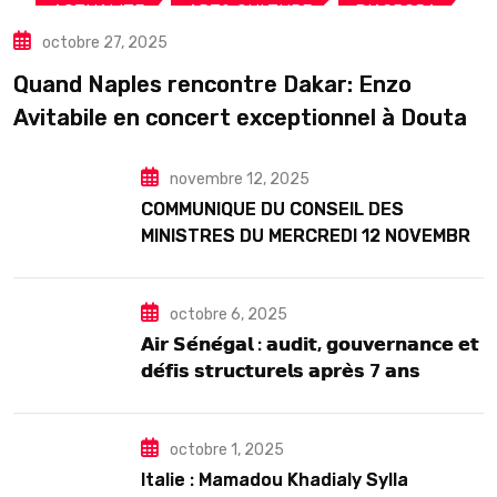
,
,
,
ACTUALITE
ART& CULTURE
DIASPORA
octobre 27, 2025
TOURISME
Quand Naples rencontre Dakar: Enzo
Avitabile en concert exceptionnel à Douta
Seck
novembre 12, 2025
COMMUNIQUE DU CONSEIL DES
MINISTRES DU MERCREDI 12 NOVEMBRE
2025
octobre 6, 2025
𝗔𝗶𝗿 𝗦𝗲́𝗻𝗲́𝗴𝗮𝗹 : 𝗮𝘂𝗱𝗶𝘁, 𝗴𝗼𝘂𝘃𝗲𝗿𝗻𝗮𝗻𝗰𝗲 𝗲𝘁
𝗱𝗲́𝗳𝗶𝘀 𝘀𝘁𝗿𝘂𝗰𝘁𝘂𝗿𝗲𝗹𝘀 𝗮𝗽𝗿𝗲̀𝘀 7 𝗮𝗻𝘀
𝗱’𝗲𝘅𝗶𝘀𝘁𝗲𝗻𝗰𝗲
octobre 1, 2025
Italie : Mamadou Khadialy Sylla