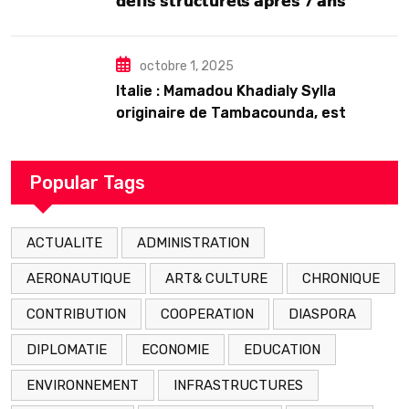
𝗱𝗲́𝗳𝗶𝘀 𝘀𝘁𝗿𝘂𝗰𝘁𝘂𝗿𝗲𝗹𝘀 𝗮𝗽𝗿𝗲̀𝘀 7 𝗮𝗻𝘀
𝗱’𝗲𝘅𝗶𝘀𝘁𝗲𝗻𝗰𝗲
octobre 1, 2025
Italie : Mamadou Khadialy Sylla
originaire de Tambacounda, est
décédé en prison 24 heures après son
arrestation
Popular Tags
ACTUALITE
ADMINISTRATION
AERONAUTIQUE
ART& CULTURE
CHRONIQUE
CONTRIBUTION
COOPERATION
DIASPORA
DIPLOMATIE
ECONOMIE
EDUCATION
ENVIRONNEMENT
INFRASTRUCTURES