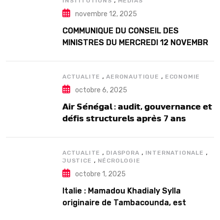
INSTITUTIONS
MEDIAS
novembre 12, 2025
COMMUNIQUE DU CONSEIL DES
MINISTRES DU MERCREDI 12 NOVEMBRE
2025
,
,
ACTUALITE
AERONAUTIQUE
ECONOMIE
octobre 6, 2025
𝗔𝗶𝗿 𝗦𝗲́𝗻𝗲́𝗴𝗮𝗹 : 𝗮𝘂𝗱𝗶𝘁, 𝗴𝗼𝘂𝘃𝗲𝗿𝗻𝗮𝗻𝗰𝗲 𝗲𝘁
𝗱𝗲́𝗳𝗶𝘀 𝘀𝘁𝗿𝘂𝗰𝘁𝘂𝗿𝗲𝗹𝘀 𝗮𝗽𝗿𝗲̀𝘀 7 𝗮𝗻𝘀
𝗱’𝗲𝘅𝗶𝘀𝘁𝗲𝗻𝗰𝗲
,
,
,
ACTUALITE
DIASPORA
INTERNATIONALE
,
JUSTICE
NÉCROLOGIE
octobre 1, 2025
Italie : Mamadou Khadialy Sylla
originaire de Tambacounda, est
décédé en prison 24 heures après son