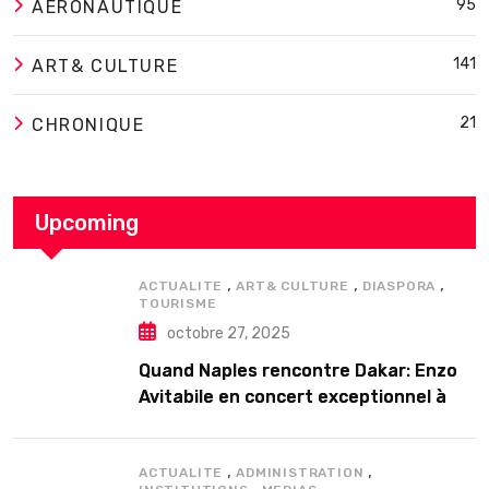
95
AERONAUTIQUE
141
ART& CULTURE
21
CHRONIQUE
Upcoming
,
,
,
ACTUALITE
ART& CULTURE
DIASPORA
TOURISME
octobre 27, 2025
Quand Naples rencontre Dakar: Enzo
Avitabile en concert exceptionnel à
Douta Seck
,
,
ACTUALITE
ADMINISTRATION
,