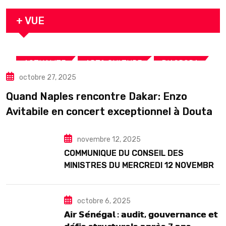
arrestation
+ VUE
,
,
,
ACTUALITE
ART& CULTURE
DIASPORA
octobre 27, 2025
TOURISME
Quand Naples rencontre Dakar: Enzo
Avitabile en concert exceptionnel à Douta
Seck
novembre 12, 2025
COMMUNIQUE DU CONSEIL DES
MINISTRES DU MERCREDI 12 NOVEMBRE
2025
octobre 6, 2025
𝗔𝗶𝗿 𝗦𝗲́𝗻𝗲́𝗴𝗮𝗹 : 𝗮𝘂𝗱𝗶𝘁, 𝗴𝗼𝘂𝘃𝗲𝗿𝗻𝗮𝗻𝗰𝗲 𝗲𝘁