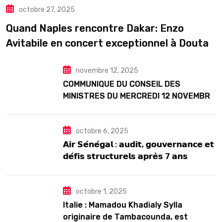
octobre 27, 2025
TOURISME
Quand Naples rencontre Dakar: Enzo
Avitabile en concert exceptionnel à Douta
Seck
novembre 12, 2025
COMMUNIQUE DU CONSEIL DES
MINISTRES DU MERCREDI 12 NOVEMBRE
2025
octobre 6, 2025
𝗔𝗶𝗿 𝗦𝗲́𝗻𝗲́𝗴𝗮𝗹 : 𝗮𝘂𝗱𝗶𝘁, 𝗴𝗼𝘂𝘃𝗲𝗿𝗻𝗮𝗻𝗰𝗲 𝗲𝘁
𝗱𝗲́𝗳𝗶𝘀 𝘀𝘁𝗿𝘂𝗰𝘁𝘂𝗿𝗲𝗹𝘀 𝗮𝗽𝗿𝗲̀𝘀 7 𝗮𝗻𝘀
𝗱’𝗲𝘅𝗶𝘀𝘁𝗲𝗻𝗰𝗲
octobre 1, 2025
Italie : Mamadou Khadialy Sylla
originaire de Tambacounda, est