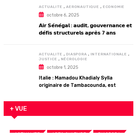
,
,
ACTUALITE
AERONAUTIQUE
ECONOMIE
octobre 6, 2025
𝗔𝗶𝗿 𝗦𝗲́𝗻𝗲́𝗴𝗮𝗹 : 𝗮𝘂𝗱𝗶𝘁, 𝗴𝗼𝘂𝘃𝗲𝗿𝗻𝗮𝗻𝗰𝗲 𝗲𝘁
𝗱𝗲́𝗳𝗶𝘀 𝘀𝘁𝗿𝘂𝗰𝘁𝘂𝗿𝗲𝗹𝘀 𝗮𝗽𝗿𝗲̀𝘀 7 𝗮𝗻𝘀
𝗱’𝗲𝘅𝗶𝘀𝘁𝗲𝗻𝗰𝗲
,
,
,
ACTUALITE
DIASPORA
INTERNATIONALE
,
JUSTICE
NÉCROLOGIE
octobre 1, 2025
Italie : Mamadou Khadialy Sylla
originaire de Tambacounda, est
décédé en prison 24 heures après son
arrestation
+ VUE
,
,
,
ACTUALITE
ART& CULTURE
DIASPORA