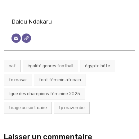
Dalou Ndakaru
caf
égalité genres football
égypte hôte
fc masar
foot féminin africain
ligue des champions féminine 2025
tirage au sort caire
tp mazembe
Laisser un commentaire