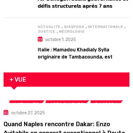
𝗱𝗲́𝗳𝗶𝘀 𝘀𝘁𝗿𝘂𝗰𝘁𝘂𝗿𝗲𝗹𝘀 𝗮𝗽𝗿𝗲̀𝘀 7 𝗮𝗻𝘀
𝗱’𝗲𝘅𝗶𝘀𝘁𝗲𝗻𝗰𝗲
,
,
,
ACTUALITE
DIASPORA
INTERNATIONALE
,
JUSTICE
NÉCROLOGIE
octobre 1, 2025
Italie : Mamadou Khadialy Sylla
originaire de Tambacounda, est
décédé en prison 24 heures après son
arrestation
+ VUE
,
,
,
ACTUALITE
ART& CULTURE
DIASPORA
octobre 27, 2025
TOURISME
Quand Naples rencontre Dakar: Enzo