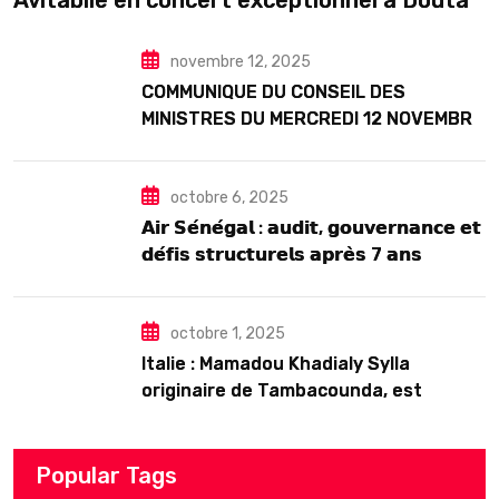
Avitabile en concert exceptionnel à Douta
Seck
novembre 12, 2025
COMMUNIQUE DU CONSEIL DES
MINISTRES DU MERCREDI 12 NOVEMBRE
2025
octobre 6, 2025
𝗔𝗶𝗿 𝗦𝗲́𝗻𝗲́𝗴𝗮𝗹 : 𝗮𝘂𝗱𝗶𝘁, 𝗴𝗼𝘂𝘃𝗲𝗿𝗻𝗮𝗻𝗰𝗲 𝗲𝘁
𝗱𝗲́𝗳𝗶𝘀 𝘀𝘁𝗿𝘂𝗰𝘁𝘂𝗿𝗲𝗹𝘀 𝗮𝗽𝗿𝗲̀𝘀 7 𝗮𝗻𝘀
𝗱’𝗲𝘅𝗶𝘀𝘁𝗲𝗻𝗰𝗲
octobre 1, 2025
Italie : Mamadou Khadialy Sylla
originaire de Tambacounda, est
décédé en prison 24 heures après son
arrestation
Popular Tags