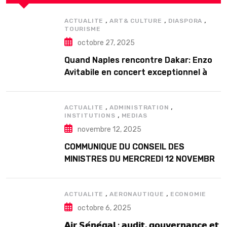
,
,
,
ACTUALITE
ART& CULTURE
DIASPORA
TOURISME
octobre 27, 2025
Quand Naples rencontre Dakar: Enzo
Avitabile en concert exceptionnel à
Douta Seck
,
,
ACTUALITE
ADMINISTRATION
,
INSTITUTIONS
MEDIAS
novembre 12, 2025
COMMUNIQUE DU CONSEIL DES
MINISTRES DU MERCREDI 12 NOVEMBRE
2025
,
,
ACTUALITE
AERONAUTIQUE
ECONOMIE
octobre 6, 2025
𝗔𝗶𝗿 𝗦𝗲́𝗻𝗲́𝗴𝗮𝗹 : 𝗮𝘂𝗱𝗶𝘁, 𝗴𝗼𝘂𝘃𝗲𝗿𝗻𝗮𝗻𝗰𝗲 𝗲𝘁