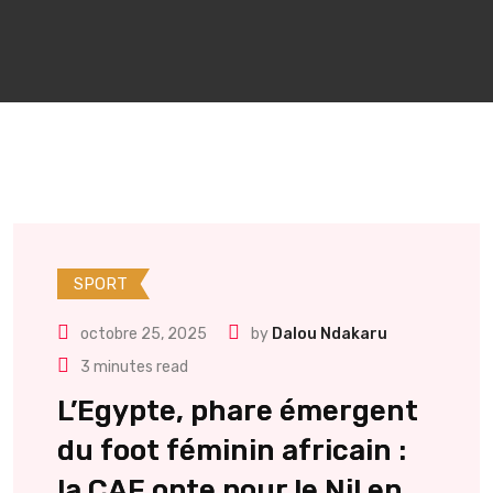
SPORT
octobre 25, 2025
by
Dalou Ndakaru
3 minutes read
L’Egypte, phare émergent
du foot féminin africain :
la CAF opte pour le Nil en