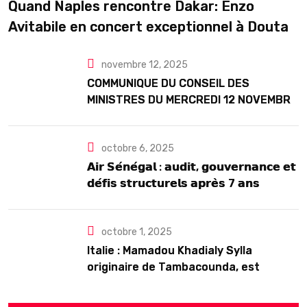
Quand Naples rencontre Dakar: Enzo
Avitabile en concert exceptionnel à Douta
Seck
novembre 12, 2025
COMMUNIQUE DU CONSEIL DES
MINISTRES DU MERCREDI 12 NOVEMBRE
2025
octobre 6, 2025
𝗔𝗶𝗿 𝗦𝗲́𝗻𝗲́𝗴𝗮𝗹 : 𝗮𝘂𝗱𝗶𝘁, 𝗴𝗼𝘂𝘃𝗲𝗿𝗻𝗮𝗻𝗰𝗲 𝗲𝘁
𝗱𝗲́𝗳𝗶𝘀 𝘀𝘁𝗿𝘂𝗰𝘁𝘂𝗿𝗲𝗹𝘀 𝗮𝗽𝗿𝗲̀𝘀 7 𝗮𝗻𝘀
𝗱’𝗲𝘅𝗶𝘀𝘁𝗲𝗻𝗰𝗲
octobre 1, 2025
Italie : Mamadou Khadialy Sylla
originaire de Tambacounda, est
décédé en prison 24 heures après son
arrestation