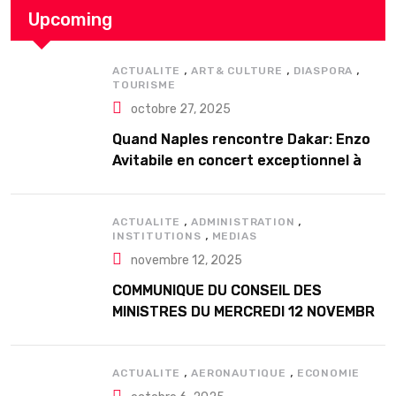
Upcoming
,
,
,
ACTUALITE
ART& CULTURE
DIASPORA
TOURISME
octobre 27, 2025
Quand Naples rencontre Dakar: Enzo
Avitabile en concert exceptionnel à
Douta Seck
,
,
ACTUALITE
ADMINISTRATION
,
INSTITUTIONS
MEDIAS
novembre 12, 2025
COMMUNIQUE DU CONSEIL DES
MINISTRES DU MERCREDI 12 NOVEMBRE
2025
,
,
ACTUALITE
AERONAUTIQUE
ECONOMIE