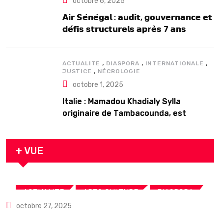
octobre 6, 2025
𝗔𝗶𝗿 𝗦𝗲́𝗻𝗲́𝗴𝗮𝗹 : 𝗮𝘂𝗱𝗶𝘁, 𝗴𝗼𝘂𝘃𝗲𝗿𝗻𝗮𝗻𝗰𝗲 𝗲𝘁
𝗱𝗲́𝗳𝗶𝘀 𝘀𝘁𝗿𝘂𝗰𝘁𝘂𝗿𝗲𝗹𝘀 𝗮𝗽𝗿𝗲̀𝘀 7 𝗮𝗻𝘀
𝗱’𝗲𝘅𝗶𝘀𝘁𝗲𝗻𝗰𝗲
,
,
,
ACTUALITE
DIASPORA
INTERNATIONALE
,
JUSTICE
NÉCROLOGIE
octobre 1, 2025
Italie : Mamadou Khadialy Sylla
originaire de Tambacounda, est
décédé en prison 24 heures après son
arrestation
+ VUE
,
,
,
ACTUALITE
ART& CULTURE
DIASPORA
octobre 27, 2025
TOURISME