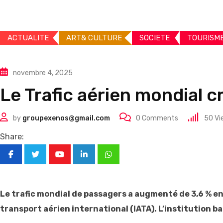
ACTUALITE
ART& CULTURE
SOCIETE
TOURISM
novembre 4, 2025
Le Trafic aérien mondial 
by
groupexenos@gmail.com
0
Comments
50
Vi
Share:
Youtube
LinkedIn
Whatsapp
Le trafic mondial de passagers a augmenté de 3,6 % en
transport aérien international (IATA). L’institution b