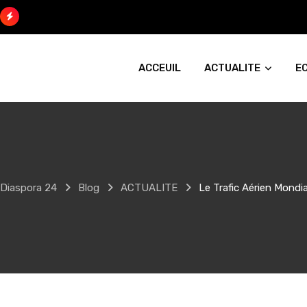
Skip
to
content
ACCEUIL
ACTUALITE
E
Diaspora 24
Blog
ACTUALITE
Le Trafic Aérien Mond