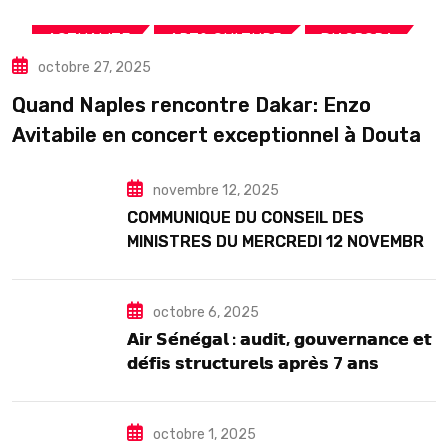
,
,
,
ACTUALITE
ART& CULTURE
DIASPORA
octobre 27, 2025
TOURISME
Quand Naples rencontre Dakar: Enzo
Avitabile en concert exceptionnel à Douta
Seck
novembre 12, 2025
COMMUNIQUE DU CONSEIL DES
MINISTRES DU MERCREDI 12 NOVEMBRE
2025
octobre 6, 2025
𝗔𝗶𝗿 𝗦𝗲́𝗻𝗲́𝗴𝗮𝗹 : 𝗮𝘂𝗱𝗶𝘁, 𝗴𝗼𝘂𝘃𝗲𝗿𝗻𝗮𝗻𝗰𝗲 𝗲𝘁
𝗱𝗲́𝗳𝗶𝘀 𝘀𝘁𝗿𝘂𝗰𝘁𝘂𝗿𝗲𝗹𝘀 𝗮𝗽𝗿𝗲̀𝘀 7 𝗮𝗻𝘀
𝗱’𝗲𝘅𝗶𝘀𝘁𝗲𝗻𝗰𝗲
octobre 1, 2025