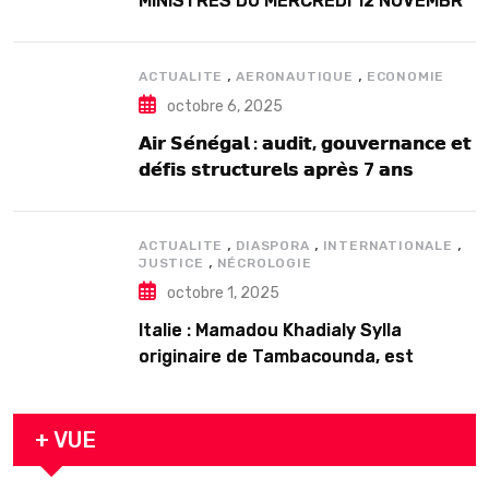
MINISTRES DU MERCREDI 12 NOVEMBRE
2025
,
,
ACTUALITE
AERONAUTIQUE
ECONOMIE
octobre 6, 2025
𝗔𝗶𝗿 𝗦𝗲́𝗻𝗲́𝗴𝗮𝗹 : 𝗮𝘂𝗱𝗶𝘁, 𝗴𝗼𝘂𝘃𝗲𝗿𝗻𝗮𝗻𝗰𝗲 𝗲𝘁
𝗱𝗲́𝗳𝗶𝘀 𝘀𝘁𝗿𝘂𝗰𝘁𝘂𝗿𝗲𝗹𝘀 𝗮𝗽𝗿𝗲̀𝘀 7 𝗮𝗻𝘀
𝗱’𝗲𝘅𝗶𝘀𝘁𝗲𝗻𝗰𝗲
,
,
,
ACTUALITE
DIASPORA
INTERNATIONALE
,
JUSTICE
NÉCROLOGIE
octobre 1, 2025
Italie : Mamadou Khadialy Sylla
originaire de Tambacounda, est
décédé en prison 24 heures après son
arrestation
+ VUE