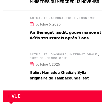
MINISTRES DU MERCREDI 12 NOVEMBRE
2025
,
,
ACTUALITE
AERONAUTIQUE
ECONOMIE
octobre 6, 2025
𝗔𝗶𝗿 𝗦𝗲́𝗻𝗲́𝗴𝗮𝗹 : 𝗮𝘂𝗱𝗶𝘁, 𝗴𝗼𝘂𝘃𝗲𝗿𝗻𝗮𝗻𝗰𝗲 𝗲𝘁
𝗱𝗲́𝗳𝗶𝘀 𝘀𝘁𝗿𝘂𝗰𝘁𝘂𝗿𝗲𝗹𝘀 𝗮𝗽𝗿𝗲̀𝘀 7 𝗮𝗻𝘀
𝗱’𝗲𝘅𝗶𝘀𝘁𝗲𝗻𝗰𝗲
,
,
,
ACTUALITE
DIASPORA
INTERNATIONALE
,
JUSTICE
NÉCROLOGIE
octobre 1, 2025
Italie : Mamadou Khadialy Sylla
originaire de Tambacounda, est
décédé en prison 24 heures après son
arrestation
+ VUE