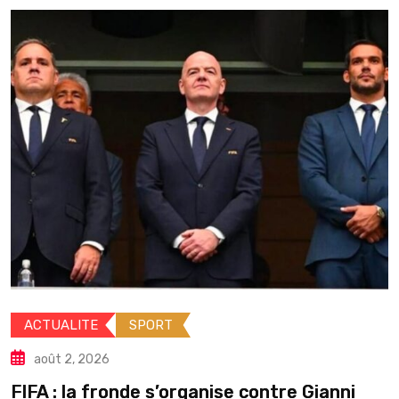
ACTUALITE
INTERNATIONALE
août 2, 2026
Guinée : Mamadi Doumbouya s’a
e Gianni
pause en