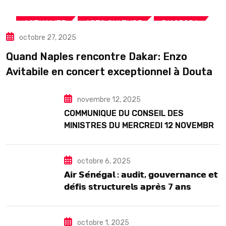
,
,
,
ACTUALITE
ART& CULTURE
DIASPORA
octobre 27, 2025
TOURISME
Quand Naples rencontre Dakar: Enzo
Avitabile en concert exceptionnel à Douta
Seck
novembre 12, 2025
COMMUNIQUE DU CONSEIL DES
MINISTRES DU MERCREDI 12 NOVEMBRE
2025
octobre 6, 2025
𝗔𝗶𝗿 𝗦𝗲́𝗻𝗲́𝗴𝗮𝗹 : 𝗮𝘂𝗱𝗶𝘁, 𝗴𝗼𝘂𝘃𝗲𝗿𝗻𝗮𝗻𝗰𝗲 𝗲𝘁
𝗱𝗲́𝗳𝗶𝘀 𝘀𝘁𝗿𝘂𝗰𝘁𝘂𝗿𝗲𝗹𝘀 𝗮𝗽𝗿𝗲̀𝘀 7 𝗮𝗻𝘀
𝗱’𝗲𝘅𝗶𝘀𝘁𝗲𝗻𝗰𝗲
octobre 1, 2025