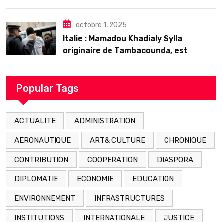
𝗱’𝗲𝘅𝗶𝘀𝘁𝗲𝗻𝗰𝗲
octobre 1, 2025
Italie : Mamadou Khadialy Sylla
originaire de Tambacounda, est
décédé en prison 24 heures après son
arrestation
Popular Tags
ACTUALITE
ADMINISTRATION
AERONAUTIQUE
ART& CULTURE
CHRONIQUE
CONTRIBUTION
COOPERATION
DIASPORA
DIPLOMATIE
ECONOMIE
EDUCATION
ENVIRONNEMENT
INFRASTRUCTURES
INSTITUTIONS
INTERNATIONALE
JUSTICE