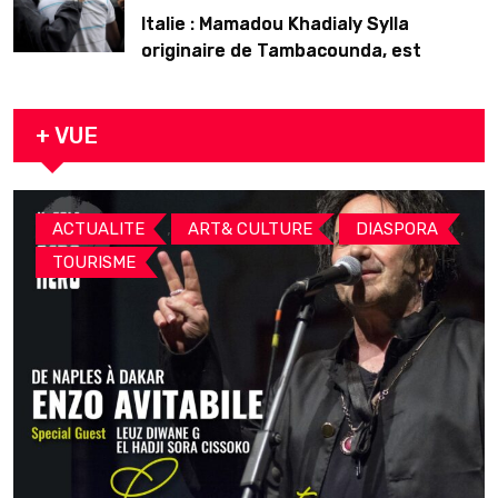
Italie : Mamadou Khadialy Sylla
originaire de Tambacounda, est
décédé en prison 24 heures après son
arrestation
+ VUE
,
,
,
ACTUALITE
ART& CULTURE
DIASPORA
TOURISME