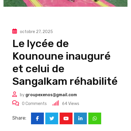
octobre 27, 2025
Le lycée de
Kounoune inauguré
et celui de
Sangalkam réhabilité
by
groupexenos@gmail.com
0
Comments
64
Views
Share:
Youtube
LinkedIn
Whatsapp