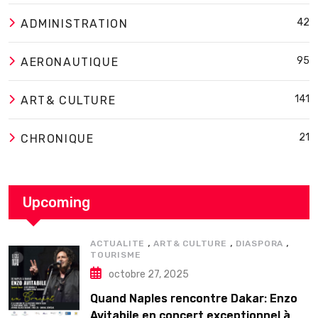
42
ADMINISTRATION
95
AERONAUTIQUE
141
ART& CULTURE
21
CHRONIQUE
Upcoming
,
,
,
ACTUALITE
ART& CULTURE
DIASPORA
TOURISME
octobre 27, 2025
Quand Naples rencontre Dakar: Enzo
Avitabile en concert exceptionnel à