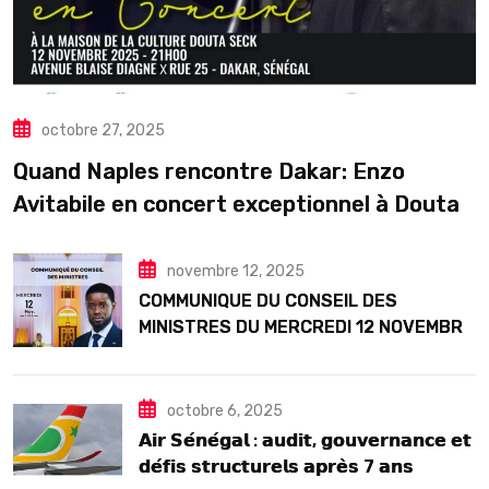
octobre 27, 2025
Quand Naples rencontre Dakar: Enzo
Avitabile en concert exceptionnel à Douta
Seck
novembre 12, 2025
COMMUNIQUE DU CONSEIL DES
MINISTRES DU MERCREDI 12 NOVEMBRE
2025
octobre 6, 2025
𝗔𝗶𝗿 𝗦𝗲́𝗻𝗲́𝗴𝗮𝗹 : 𝗮𝘂𝗱𝗶𝘁, 𝗴𝗼𝘂𝘃𝗲𝗿𝗻𝗮𝗻𝗰𝗲 𝗲𝘁
𝗱𝗲́𝗳𝗶𝘀 𝘀𝘁𝗿𝘂𝗰𝘁𝘂𝗿𝗲𝗹𝘀 𝗮𝗽𝗿𝗲̀𝘀 7 𝗮𝗻𝘀