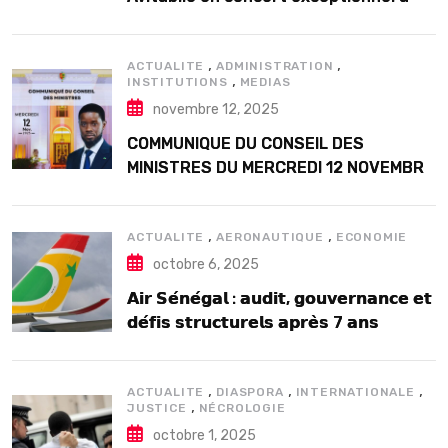
Douta Seck
,
,
ACTUALITE
ADMINISTRATION
,
INSTITUTIONS
MEDIAS
novembre 12, 2025
COMMUNIQUE DU CONSEIL DES
MINISTRES DU MERCREDI 12 NOVEMBRE
2025
,
,
ACTUALITE
AERONAUTIQUE
ECONOMIE
octobre 6, 2025
𝗔𝗶𝗿 𝗦𝗲́𝗻𝗲́𝗴𝗮𝗹 : 𝗮𝘂𝗱𝗶𝘁, 𝗴𝗼𝘂𝘃𝗲𝗿𝗻𝗮𝗻𝗰𝗲 𝗲𝘁
𝗱𝗲́𝗳𝗶𝘀 𝘀𝘁𝗿𝘂𝗰𝘁𝘂𝗿𝗲𝗹𝘀 𝗮𝗽𝗿𝗲̀𝘀 7 𝗮𝗻𝘀
𝗱’𝗲𝘅𝗶𝘀𝘁𝗲𝗻𝗰𝗲
,
,
,
ACTUALITE
DIASPORA
INTERNATIONALE
,
JUSTICE
NÉCROLOGIE
octobre 1, 2025