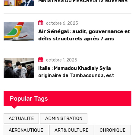
MINISTRES DU MERCREDI 12 NOVEMBRE
2025
octobre 6, 2025
𝗔𝗶𝗿 𝗦𝗲́𝗻𝗲́𝗴𝗮𝗹 : 𝗮𝘂𝗱𝗶𝘁, 𝗴𝗼𝘂𝘃𝗲𝗿𝗻𝗮𝗻𝗰𝗲 𝗲𝘁
𝗱𝗲́𝗳𝗶𝘀 𝘀𝘁𝗿𝘂𝗰𝘁𝘂𝗿𝗲𝗹𝘀 𝗮𝗽𝗿𝗲̀𝘀 7 𝗮𝗻𝘀
𝗱’𝗲𝘅𝗶𝘀𝘁𝗲𝗻𝗰𝗲
octobre 1, 2025
Italie : Mamadou Khadialy Sylla
originaire de Tambacounda, est
décédé en prison 24 heures après son
arrestation
Popular Tags
ACTUALITE
ADMINISTRATION
AERONAUTIQUE
ART& CULTURE
CHRONIQUE