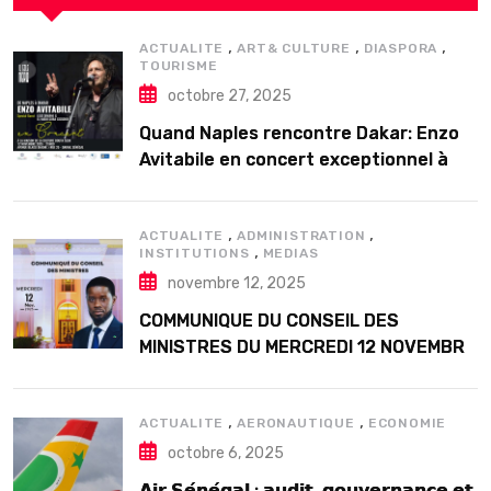
,
,
,
ACTUALITE
ART& CULTURE
DIASPORA
TOURISME
octobre 27, 2025
Quand Naples rencontre Dakar: Enzo
Avitabile en concert exceptionnel à
Douta Seck
,
,
ACTUALITE
ADMINISTRATION
,
INSTITUTIONS
MEDIAS
novembre 12, 2025
COMMUNIQUE DU CONSEIL DES
MINISTRES DU MERCREDI 12 NOVEMBRE
2025
,
,
ACTUALITE
AERONAUTIQUE
ECONOMIE
octobre 6, 2025
𝗔𝗶𝗿 𝗦𝗲́𝗻𝗲́𝗴𝗮𝗹 : 𝗮𝘂𝗱𝗶𝘁, 𝗴𝗼𝘂𝘃𝗲𝗿𝗻𝗮𝗻𝗰𝗲 𝗲𝘁