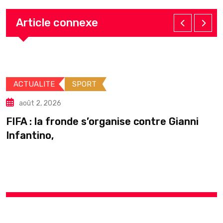
Article connexe
ORT
ACTUALITE
IN
août 2, 2026
 s’organise contre Gianni
Guinée : Mamad
pause en