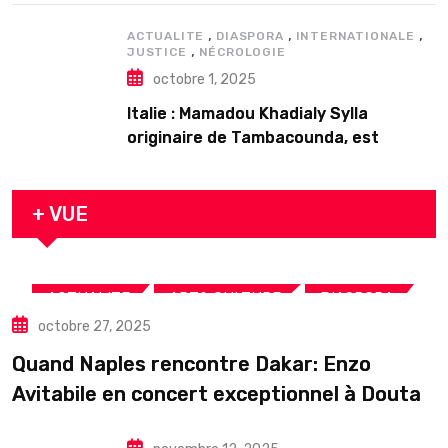
,
,
,
ACTUALITE
DIASPORA
INTERNATIONALE
,
JUSTICE
NÉCROLOGIE
octobre 1, 2025
Italie : Mamadou Khadialy Sylla
originaire de Tambacounda, est
décédé en prison 24 heures après son
arrestation
+ VUE
,
,
,
ACTUALITE
ART& CULTURE
DIASPORA
octobre 27, 2025
TOURISME
Quand Naples rencontre Dakar: Enzo
Avitabile en concert exceptionnel à Douta
Seck