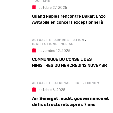
TOURISME
octobre 27, 2025
Quand Naples rencontre Dakar: Enzo
Avitabile en concert exceptionnel à
Douta Seck
,
,
ACTUALITE
ADMINISTRATION
,
INSTITUTIONS
MEDIAS
novembre 12, 2025
COMMUNIQUE DU CONSEIL DES
MINISTRES DU MERCREDI 12 NOVEMBRE
2025
,
,
ACTUALITE
AERONAUTIQUE
ECONOMIE
octobre 6, 2025
𝗔𝗶𝗿 𝗦𝗲́𝗻𝗲́𝗴𝗮𝗹 : 𝗮𝘂𝗱𝗶𝘁, 𝗴𝗼𝘂𝘃𝗲𝗿𝗻𝗮𝗻𝗰𝗲 𝗲𝘁
𝗱𝗲́𝗳𝗶𝘀 𝘀𝘁𝗿𝘂𝗰𝘁𝘂𝗿𝗲𝗹𝘀 𝗮𝗽𝗿𝗲̀𝘀 7 𝗮𝗻𝘀
𝗱’𝗲𝘅𝗶𝘀𝘁𝗲𝗻𝗰𝗲