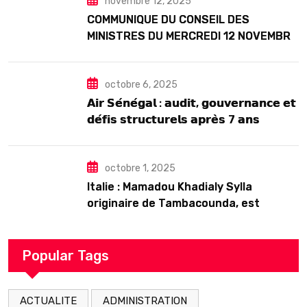
novembre 12, 2025
COMMUNIQUE DU CONSEIL DES
MINISTRES DU MERCREDI 12 NOVEMBRE
2025
octobre 6, 2025
𝗔𝗶𝗿 𝗦𝗲́𝗻𝗲́𝗴𝗮𝗹 : 𝗮𝘂𝗱𝗶𝘁, 𝗴𝗼𝘂𝘃𝗲𝗿𝗻𝗮𝗻𝗰𝗲 𝗲𝘁
𝗱𝗲́𝗳𝗶𝘀 𝘀𝘁𝗿𝘂𝗰𝘁𝘂𝗿𝗲𝗹𝘀 𝗮𝗽𝗿𝗲̀𝘀 7 𝗮𝗻𝘀
𝗱’𝗲𝘅𝗶𝘀𝘁𝗲𝗻𝗰𝗲
octobre 1, 2025
Italie : Mamadou Khadialy Sylla
originaire de Tambacounda, est
décédé en prison 24 heures après son
arrestation
Popular Tags
ACTUALITE
ADMINISTRATION