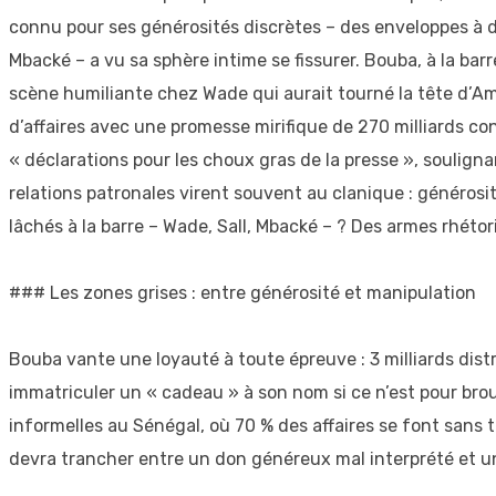
connu pour ses générosités discrètes – des enveloppes à d
Mbacké – a vu sa sphère intime se fissurer. Bouba, à la barr
scène humiliante chez Wade qui aurait tourné la tête d’Am
d’affaires avec une promesse mirifique de 270 milliards cont
« déclarations pour les choux gras de la presse », souligna
relations patronales virent souvent au clanique : générosi
lâchés à la barre – Wade, Sall, Mbacké – ? Des armes rhétor
### Les zones grises : entre générosité et manipulation
Bouba vante une loyauté à toute épreuve : 3 milliards di
immatriculer un « cadeau » à son nom si ce n’est pour brou
informelles au Sénégal, où 70 % des affaires se font sans 
devra trancher entre un don généreux mal interprété et u