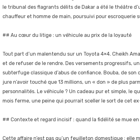
le tribunal des flagrants délits de Dakar a été le théâtre
chauffeur et homme de main, poursuivi pour escroquerie su
## Au cœur du litige : un véhicule au prix de la loyauté
Tout part d’un malentendu sur un Toyota 4×4. Cheikh Amar
et de refuser de le rendre. Des versements progressifs, une
subterfuge classique d’abus de confiance. Bouba, de son cô
jure n’avoir touché que 13 millions, un « don » de plus par
personnalités. Le véhicule ? Un cadeau pur et simple, le qua
mois ferme, une peine qui pourrait sceller le sort de cet 
## Contexte et regard incisif : quand la fidélité se mue e
Cette affaire n’est pas qu’un feuilleton domestique ; elle