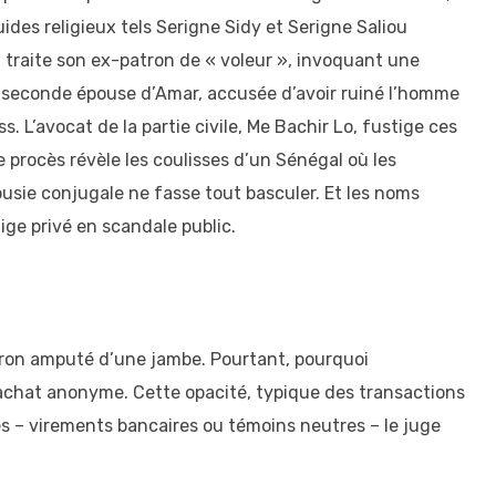
es religieux tels Serigne Sidy et Serigne Saliou
il traite son ex-patron de « voleur », invoquant une
la seconde épouse d’Amar, accusée d’avoir ruiné l’homme
. L’avocat de la partie civile, Me Bachir Lo, fustige ces
e procès révèle les coulisses d’un Sénégal où les
ousie conjugale ne fasse tout basculer. Et les noms
ige privé en scandale public.
atron amputé d’une jambe. Pourtant, pourquoi
n achat anonyme. Cette opacité, typique des transactions
es – virements bancaires ou témoins neutres – le juge