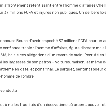
 d’un affrontement retentissant entre l’homme d’affaires Ch
r 37 millions FCFA et injures non publiques. Un délibéré f
 accuse Bouba d’avoir empoché 37 millions FCFA pour un ach
 confiance trahie : l’homme d’affaires, figure discrète mais 
té, balaie ces allégations d’un revers de main. Recruté en 
mi les largesses de son patron – voitures, maison, et même d
trième en date, et point final. Le parquet, sentant l’odeur d
ex-homme de l’ombre.
n vendetta
 met à nu les fragilités d’un écosystème où argent, pouvoir