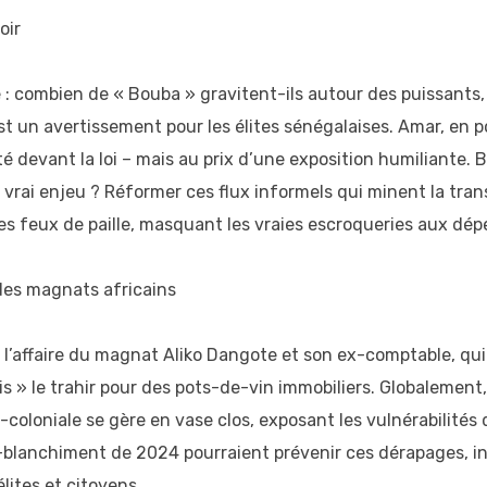
oir
e : combien de « Bouba » gravitent-ils autour des puissants, 
st un avertissement pour les élites sénégalaises. Amar, en p
 devant la loi – mais au prix d’une exposition humiliante. Bou
 vrai enjeu ? Réformer ces flux informels qui minent la tra
es feux de paille, masquant les vraies escroqueries aux dép
des magnats africains
a, l’affaire du magnat Aliko Dangote et son ex-comptable, qu
» le trahir pour des pots-de-vin immobiliers. Globalement, 
-coloniale se gère en vase clos, exposant les vulnérabilités 
blanchiment de 2024 pourraient prévenir ces dérapages, insp
élites et citoyens.