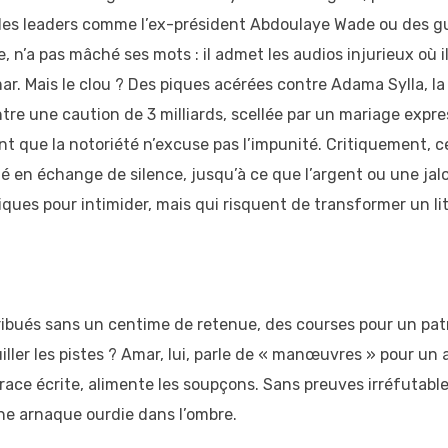
es leaders comme l’ex-président Abdoulaye Wade ou des guid
e, n’a pas mâché ses mots : il admet les audios injurieux où 
ar. Mais le clou ? Des piques acérées contre Adama Sylla, 
re une caution de 3 milliards, scellée par un mariage express
nt que la notoriété n’excuse pas l’impunité. Critiquement, c
té en échange de silence, jusqu’à ce que l’argent ou une jal
iques pour intimider, mais qui risquent de transformer un lit
stribués sans un centime de retenue, des courses pour un p
iller les pistes ? Amar, lui, parle de « manœuvres » pour u
trace écrite, alimente les soupçons. Sans preuves irréfutabl
ne arnaque ourdie dans l’ombre.