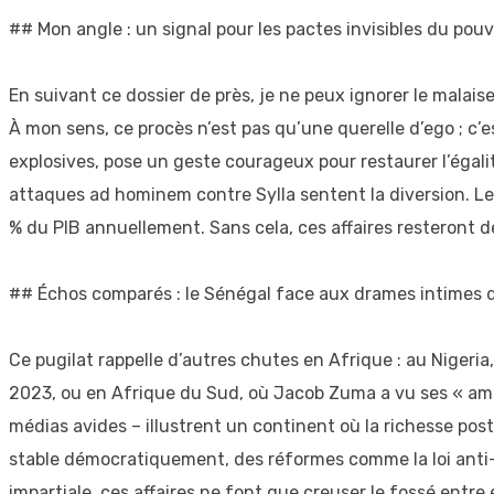
## Mon angle : un signal pour les pactes invisibles du pouv
En suivant ce dossier de près, je ne peux ignorer le malais
À mon sens, ce procès n’est pas qu’une querelle d’ego ; c’e
explosives, pose un geste courageux pour restaurer l’égalité
attaques ad hominem contre Sylla sentent la diversion. Le
% du PIB annuellement. Sans cela, ces affaires resteront d
## Échos comparés : le Sénégal face aux drames intimes 
Ce pugilat rappelle d’autres chutes en Afrique : au Nigeri
2023, ou en Afrique du Sud, où Jacob Zuma a vu ses « amis 
médias avides – illustrent un continent où la richesse post
stable démocratiquement, des réformes comme la loi anti-
impartiale, ces affaires ne font que creuser le fossé entre 