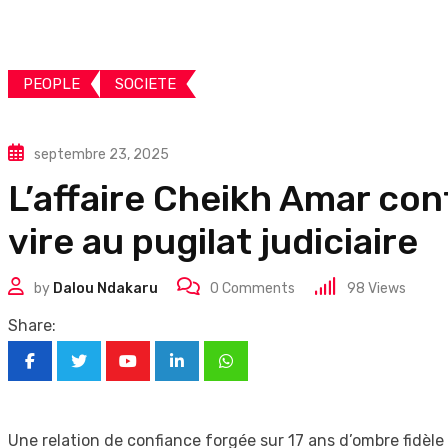
PEOPLE
SOCIETE
septembre 23, 2025
L’affaire Cheikh Amar con
vire au pugilat judiciaire
by
Dalou Ndakaru
0
Comments
98
Views
Share:
Youtube
LinkedIn
Whatsapp
Une relation de confiance forgée sur 17 ans d’ombre fidèle