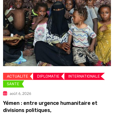
ACTUALITE
DIPLOMATIE
INTERNATIONALE
SANTE
août 6, 2026
C
Yémen : entre urgence humanitaire et
divisions politiques,