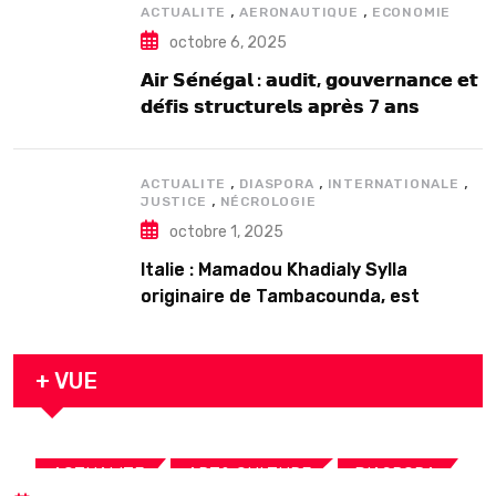
,
,
ACTUALITE
AERONAUTIQUE
ECONOMIE
octobre 6, 2025
𝗔𝗶𝗿 𝗦𝗲́𝗻𝗲́𝗴𝗮𝗹 : 𝗮𝘂𝗱𝗶𝘁, 𝗴𝗼𝘂𝘃𝗲𝗿𝗻𝗮𝗻𝗰𝗲 𝗲𝘁
𝗱𝗲́𝗳𝗶𝘀 𝘀𝘁𝗿𝘂𝗰𝘁𝘂𝗿𝗲𝗹𝘀 𝗮𝗽𝗿𝗲̀𝘀 7 𝗮𝗻𝘀
𝗱’𝗲𝘅𝗶𝘀𝘁𝗲𝗻𝗰𝗲
,
,
,
ACTUALITE
DIASPORA
INTERNATIONALE
,
JUSTICE
NÉCROLOGIE
octobre 1, 2025
Italie : Mamadou Khadialy Sylla
originaire de Tambacounda, est
décédé en prison 24 heures après son
arrestation
+ VUE
,
,
,
ACTUALITE
ART& CULTURE
DIASPORA