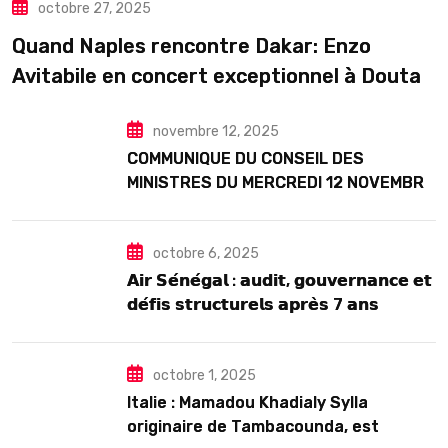
octobre 27, 2025
TOURISME
Quand Naples rencontre Dakar: Enzo
Avitabile en concert exceptionnel à Douta
Seck
novembre 12, 2025
COMMUNIQUE DU CONSEIL DES
MINISTRES DU MERCREDI 12 NOVEMBRE
2025
octobre 6, 2025
𝗔𝗶𝗿 𝗦𝗲́𝗻𝗲́𝗴𝗮𝗹 : 𝗮𝘂𝗱𝗶𝘁, 𝗴𝗼𝘂𝘃𝗲𝗿𝗻𝗮𝗻𝗰𝗲 𝗲𝘁
𝗱𝗲́𝗳𝗶𝘀 𝘀𝘁𝗿𝘂𝗰𝘁𝘂𝗿𝗲𝗹𝘀 𝗮𝗽𝗿𝗲̀𝘀 7 𝗮𝗻𝘀
𝗱’𝗲𝘅𝗶𝘀𝘁𝗲𝗻𝗰𝗲
octobre 1, 2025
Italie : Mamadou Khadialy Sylla
originaire de Tambacounda, est