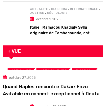
,
,
,
ACTUALITE
DIASPORA
INTERNATIONALE
,
JUSTICE
NÉCROLOGIE
octobre 1, 2025
Italie : Mamadou Khadialy Sylla
originaire de Tambacounda, est
décédé en prison 24 heures après son
arrestation
+ VUE
,
,
,
ACTUALITE
ART& CULTURE
DIASPORA
octobre 27, 2025
TOURISME
Quand Naples rencontre Dakar: Enzo
Avitabile en concert exceptionnel à Douta
Seck