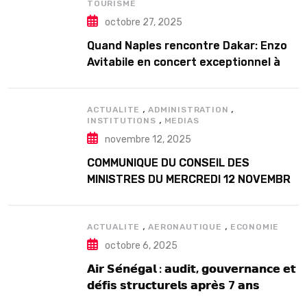
TOURISME
octobre 27, 2025
Quand Naples rencontre Dakar: Enzo
Avitabile en concert exceptionnel à
Douta Seck
,
,
ACTUALITE
ADMINISTRATION
,
INSTITUTIONS
MEDIAS
novembre 12, 2025
COMMUNIQUE DU CONSEIL DES
MINISTRES DU MERCREDI 12 NOVEMBRE
2025
,
,
ACTUALITE
AERONAUTIQUE
ECONOMIE
octobre 6, 2025
𝗔𝗶𝗿 𝗦𝗲́𝗻𝗲́𝗴𝗮𝗹 : 𝗮𝘂𝗱𝗶𝘁, 𝗴𝗼𝘂𝘃𝗲𝗿𝗻𝗮𝗻𝗰𝗲 𝗲𝘁
𝗱𝗲́𝗳𝗶𝘀 𝘀𝘁𝗿𝘂𝗰𝘁𝘂𝗿𝗲𝗹𝘀 𝗮𝗽𝗿𝗲̀𝘀 7 𝗮𝗻𝘀
𝗱’𝗲𝘅𝗶𝘀𝘁𝗲𝗻𝗰𝗲