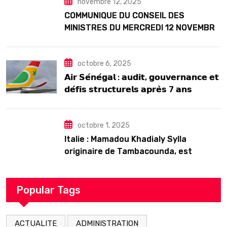
novembre 12, 2025
COMMUNIQUE DU CONSEIL DES
MINISTRES DU MERCREDI 12 NOVEMBRE
2025
octobre 6, 2025
𝗔𝗶𝗿 𝗦𝗲́𝗻𝗲́𝗴𝗮𝗹 : 𝗮𝘂𝗱𝗶𝘁, 𝗴𝗼𝘂𝘃𝗲𝗿𝗻𝗮𝗻𝗰𝗲 𝗲𝘁
𝗱𝗲́𝗳𝗶𝘀 𝘀𝘁𝗿𝘂𝗰𝘁𝘂𝗿𝗲𝗹𝘀 𝗮𝗽𝗿𝗲̀𝘀 7 𝗮𝗻𝘀
𝗱’𝗲𝘅𝗶𝘀𝘁𝗲𝗻𝗰𝗲
octobre 1, 2025
Italie : Mamadou Khadialy Sylla
originaire de Tambacounda, est
décédé en prison 24 heures après son
arrestation
Popular Tags
ACTUALITE
ADMINISTRATION