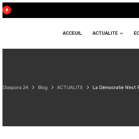
Skip
to
content
ACCEUIL
ACTUALITE
E
Diaspora 24
Blog
ACTUALITE
La Démocratie N’est 