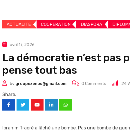
ACTUALITE
COOPERATION
DIASPORA
DIPLOM
avril 17, 2026
La démocratie n’est pas po
pense tout bas
by
groupexenos@gmail.com
0
Comments
24
V
Share:
Youtube
LinkedIn
Whatsapp
Ibrahim Traoré a lâché une bombe. Pas une bombe de guerre