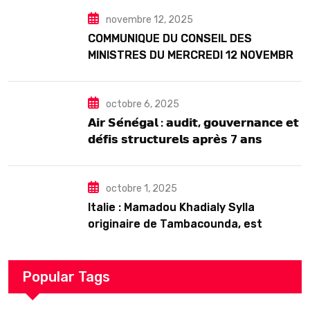
Seck
novembre 12, 2025
COMMUNIQUE DU CONSEIL DES
MINISTRES DU MERCREDI 12 NOVEMBRE
2025
octobre 6, 2025
𝗔𝗶𝗿 𝗦𝗲́𝗻𝗲́𝗴𝗮𝗹 : 𝗮𝘂𝗱𝗶𝘁, 𝗴𝗼𝘂𝘃𝗲𝗿𝗻𝗮𝗻𝗰𝗲 𝗲𝘁
𝗱𝗲́𝗳𝗶𝘀 𝘀𝘁𝗿𝘂𝗰𝘁𝘂𝗿𝗲𝗹𝘀 𝗮𝗽𝗿𝗲̀𝘀 7 𝗮𝗻𝘀
𝗱’𝗲𝘅𝗶𝘀𝘁𝗲𝗻𝗰𝗲
octobre 1, 2025
Italie : Mamadou Khadialy Sylla
originaire de Tambacounda, est
décédé en prison 24 heures après son
arrestation
Popular Tags