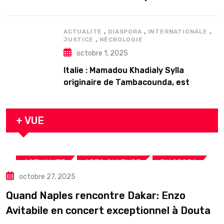
𝗱’𝗲𝘅𝗶𝘀𝘁𝗲𝗻𝗰𝗲
,
,
,
ACTUALITE
DIASPORA
INTERNATIONALE
,
JUSTICE
NÉCROLOGIE
octobre 1, 2025
Italie : Mamadou Khadialy Sylla
originaire de Tambacounda, est
décédé en prison 24 heures après son
arrestation
+ VUE
,
,
,
ACTUALITE
ART& CULTURE
DIASPORA
octobre 27, 2025
TOURISME
Quand Naples rencontre Dakar: Enzo
Avitabile en concert exceptionnel à Douta