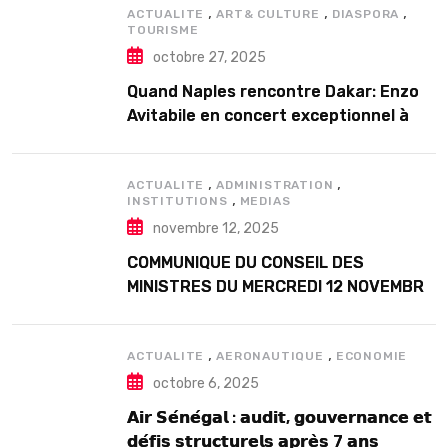
,
,
,
ACTUALITE
ART& CULTURE
DIASPORA
TOURISME
octobre 27, 2025
Quand Naples rencontre Dakar: Enzo
Avitabile en concert exceptionnel à
Douta Seck
,
,
ACTUALITE
ADMINISTRATION
,
INSTITUTIONS
MEDIAS
novembre 12, 2025
COMMUNIQUE DU CONSEIL DES
MINISTRES DU MERCREDI 12 NOVEMBRE
2025
,
,
ACTUALITE
AERONAUTIQUE
ECONOMIE
octobre 6, 2025
𝗔𝗶𝗿 𝗦𝗲́𝗻𝗲́𝗴𝗮𝗹 : 𝗮𝘂𝗱𝗶𝘁, 𝗴𝗼𝘂𝘃𝗲𝗿𝗻𝗮𝗻𝗰𝗲 𝗲𝘁
𝗱𝗲́𝗳𝗶𝘀 𝘀𝘁𝗿𝘂𝗰𝘁𝘂𝗿𝗲𝗹𝘀 𝗮𝗽𝗿𝗲̀𝘀 7 𝗮𝗻𝘀