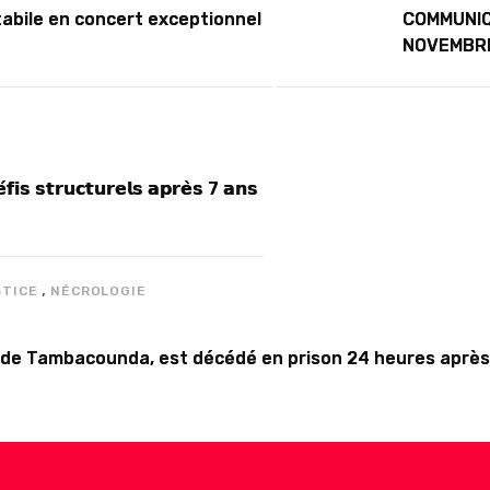
abile en concert exceptionnel
COMMUNIQ
NOVEMBR
́𝗳𝗶𝘀 𝘀𝘁𝗿𝘂𝗰𝘁𝘂𝗿𝗲𝗹𝘀 𝗮𝗽𝗿𝗲̀𝘀 7 𝗮𝗻𝘀
,
STICE
NÉCROLOGIE
ire de Tambacounda, est décédé en prison 24 heures après