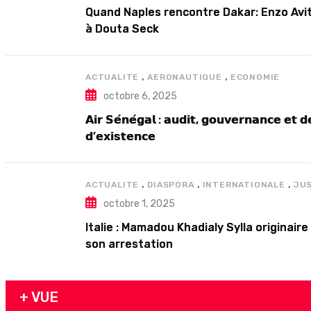
Quand Naples rencontre Dakar: Enzo Avit
à Douta Seck
,
,
ACTUALITE
AERONAUTIQUE
ECONOMIE
octobre 6, 2025
𝗔𝗶𝗿 𝗦𝗲́𝗻𝗲́𝗴𝗮𝗹 : 𝗮𝘂𝗱𝗶𝘁, 𝗴𝗼𝘂𝘃𝗲𝗿𝗻𝗮𝗻𝗰𝗲 𝗲𝘁 𝗱𝗲
𝗱’𝗲𝘅𝗶𝘀𝘁𝗲𝗻𝗰𝗲
,
,
,
ACTUALITE
DIASPORA
INTERNATIONALE
JU
octobre 1, 2025
Italie : Mamadou Khadialy Sylla origina
son arrestation
+ VUE