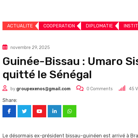
ACTUALITE
COOPERATION
DIPLOMATIE
INSTI
novembre 29, 2025
Guinée-Bissau : Umaro Si
quitté le Sénégal
by
groupexenos@gmail.com
0
Comments
45
V
Share:
Youtube
LinkedIn
Whatsapp
Le désormais ex-président bissau-guinéen est arrivé à Bra