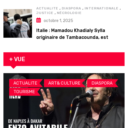
,
,
,
ACTUALITE
DIASPORA
INTERNATIONALE
,
JUSTICE
NÉCROLOGIE
octobre 1, 2025
Italie : Mamadou Khadialy Sylla
originaire de Tambacounda, est
décédé en prison 24 heures après son
arrestation
+ VUE
,
,
,
ACTUALITE
ART& CULTURE
DIASPORA
TOURISME