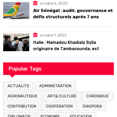
octobre 6, 2025
𝗔𝗶𝗿 𝗦𝗲́𝗻𝗲́𝗴𝗮𝗹 : 𝗮𝘂𝗱𝗶𝘁, 𝗴𝗼𝘂𝘃𝗲𝗿𝗻𝗮𝗻𝗰𝗲 𝗲𝘁
𝗱𝗲́𝗳𝗶𝘀 𝘀𝘁𝗿𝘂𝗰𝘁𝘂𝗿𝗲𝗹𝘀 𝗮𝗽𝗿𝗲̀𝘀 7 𝗮𝗻𝘀
𝗱’𝗲𝘅𝗶𝘀𝘁𝗲𝗻𝗰𝗲
octobre 1, 2025
Italie : Mamadou Khadialy Sylla
originaire de Tambacounda, est
décédé en prison 24 heures après son
arrestation
Popular Tags
ACTUALITE
ADMINISTRATION
AERONAUTIQUE
ART& CULTURE
CHRONIQUE
CONTRIBUTION
COOPERATION
DIASPORA
DIPLOMATIE
ECONOMIE
EDUCATION