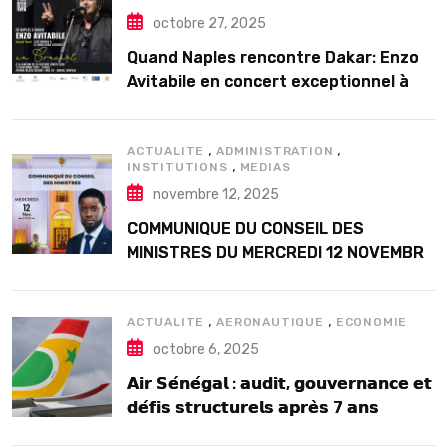
octobre 27, 2025
Quand Naples rencontre Dakar: Enzo
Avitabile en concert exceptionnel à
Douta Seck
,
,
ACTUALITE
ADMINISTRATION
,
INSTITUTIONS
MEDIAS
novembre 12, 2025
COMMUNIQUE DU CONSEIL DES
MINISTRES DU MERCREDI 12 NOVEMBRE
2025
,
,
ACTUALITE
AERONAUTIQUE
ECONOMIE
octobre 6, 2025
𝗔𝗶𝗿 𝗦𝗲́𝗻𝗲́𝗴𝗮𝗹 : 𝗮𝘂𝗱𝗶𝘁, 𝗴𝗼𝘂𝘃𝗲𝗿𝗻𝗮𝗻𝗰𝗲 𝗲𝘁
𝗱𝗲́𝗳𝗶𝘀 𝘀𝘁𝗿𝘂𝗰𝘁𝘂𝗿𝗲𝗹𝘀 𝗮𝗽𝗿𝗲̀𝘀 7 𝗮𝗻𝘀
𝗱’𝗲𝘅𝗶𝘀𝘁𝗲𝗻𝗰𝗲