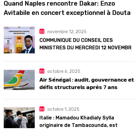
Quand Naples rencontre Dakar: Enzo
Avitabile en concert exceptionnel à Douta
Seck
novembre 12, 2025
COMMUNIQUE DU CONSEIL DES
MINISTRES DU MERCREDI 12 NOVEMBRE
2025
octobre 6, 2025
𝗔𝗶𝗿 𝗦𝗲́𝗻𝗲́𝗴𝗮𝗹 : 𝗮𝘂𝗱𝗶𝘁, 𝗴𝗼𝘂𝘃𝗲𝗿𝗻𝗮𝗻𝗰𝗲 𝗲𝘁
𝗱𝗲́𝗳𝗶𝘀 𝘀𝘁𝗿𝘂𝗰𝘁𝘂𝗿𝗲𝗹𝘀 𝗮𝗽𝗿𝗲̀𝘀 7 𝗮𝗻𝘀
𝗱’𝗲𝘅𝗶𝘀𝘁𝗲𝗻𝗰𝗲
octobre 1, 2025
Italie : Mamadou Khadialy Sylla
originaire de Tambacounda, est
décédé en prison 24 heures après son