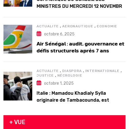
MINISTRES DU MERCREDI 12 NOVEMBRE
2025
,
,
ACTUALITE
AERONAUTIQUE
ECONOMIE
octobre 6, 2025
𝗔𝗶𝗿 𝗦𝗲́𝗻𝗲́𝗴𝗮𝗹 : 𝗮𝘂𝗱𝗶𝘁, 𝗴𝗼𝘂𝘃𝗲𝗿𝗻𝗮𝗻𝗰𝗲 𝗲𝘁
𝗱𝗲́𝗳𝗶𝘀 𝘀𝘁𝗿𝘂𝗰𝘁𝘂𝗿𝗲𝗹𝘀 𝗮𝗽𝗿𝗲̀𝘀 7 𝗮𝗻𝘀
𝗱’𝗲𝘅𝗶𝘀𝘁𝗲𝗻𝗰𝗲
,
,
,
ACTUALITE
DIASPORA
INTERNATIONALE
,
JUSTICE
NÉCROLOGIE
octobre 1, 2025
Italie : Mamadou Khadialy Sylla
originaire de Tambacounda, est
décédé en prison 24 heures après son
arrestation
+ VUE