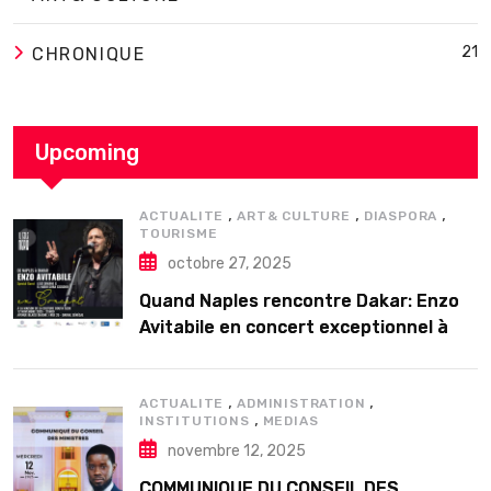
21
CHRONIQUE
Upcoming
,
,
,
ACTUALITE
ART& CULTURE
DIASPORA
TOURISME
octobre 27, 2025
Quand Naples rencontre Dakar: Enzo
Avitabile en concert exceptionnel à
Douta Seck
,
,
ACTUALITE
ADMINISTRATION
,
INSTITUTIONS
MEDIAS
novembre 12, 2025
COMMUNIQUE DU CONSEIL DES