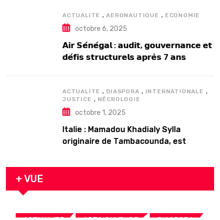
,
,
ACTUALITE
AERONAUTIQUE
ECONOMIE
octobre 6, 2025
𝗔𝗶𝗿 𝗦𝗲́𝗻𝗲́𝗴𝗮𝗹 : 𝗮𝘂𝗱𝗶𝘁, 𝗴𝗼𝘂𝘃𝗲𝗿𝗻𝗮𝗻𝗰𝗲 𝗲𝘁
𝗱𝗲́𝗳𝗶𝘀 𝘀𝘁𝗿𝘂𝗰𝘁𝘂𝗿𝗲𝗹𝘀 𝗮𝗽𝗿𝗲̀𝘀 7 𝗮𝗻𝘀
𝗱’𝗲𝘅𝗶𝘀𝘁𝗲𝗻𝗰𝗲
,
,
,
ACTUALITE
DIASPORA
INTERNATIONALE
,
JUSTICE
NÉCROLOGIE
octobre 1, 2025
Italie : Mamadou Khadialy Sylla
originaire de Tambacounda, est
décédé en prison 24 heures après son
arrestation
+ VUE
,
,
,