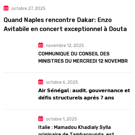
ACTUALITE
ART& CULTURE
DIASPORA
octobre 27, 2025
TOURISME
Quand Naples rencontre Dakar: Enzo
Avitabile en concert exceptionnel à Douta
Seck
novembre 12, 2025
COMMUNIQUE DU CONSEIL DES
MINISTRES DU MERCREDI 12 NOVEMBRE
2025
octobre 6, 2025
𝗔𝗶𝗿 𝗦𝗲́𝗻𝗲́𝗴𝗮𝗹 : 𝗮𝘂𝗱𝗶𝘁, 𝗴𝗼𝘂𝘃𝗲𝗿𝗻𝗮𝗻𝗰𝗲 𝗲𝘁
𝗱𝗲́𝗳𝗶𝘀 𝘀𝘁𝗿𝘂𝗰𝘁𝘂𝗿𝗲𝗹𝘀 𝗮𝗽𝗿𝗲̀𝘀 7 𝗮𝗻𝘀
𝗱’𝗲𝘅𝗶𝘀𝘁𝗲𝗻𝗰𝗲
octobre 1, 2025
Italie : Mamadou Khadialy Sylla
originaire de Tambacounda, est