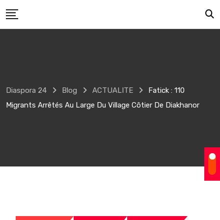
Skip
to
content
Diaspora 24
Blog
ACTUALITE
Fatick : 110
Migrants Arrêtés Au Large Du Village Côtier De Diakhanor