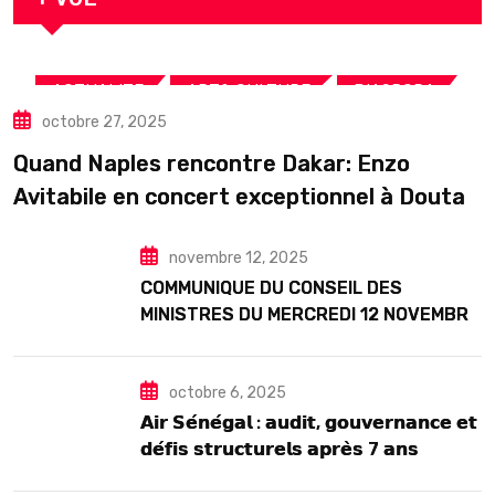
,
,
,
ACTUALITE
ART& CULTURE
DIASPORA
octobre 27, 2025
TOURISME
Quand Naples rencontre Dakar: Enzo
Avitabile en concert exceptionnel à Douta
Seck
novembre 12, 2025
COMMUNIQUE DU CONSEIL DES
MINISTRES DU MERCREDI 12 NOVEMBRE
2025
octobre 6, 2025
𝗔𝗶𝗿 𝗦𝗲́𝗻𝗲́𝗴𝗮𝗹 : 𝗮𝘂𝗱𝗶𝘁, 𝗴𝗼𝘂𝘃𝗲𝗿𝗻𝗮𝗻𝗰𝗲 𝗲𝘁
𝗱𝗲́𝗳𝗶𝘀 𝘀𝘁𝗿𝘂𝗰𝘁𝘂𝗿𝗲𝗹𝘀 𝗮𝗽𝗿𝗲̀𝘀 7 𝗮𝗻𝘀
𝗱’𝗲𝘅𝗶𝘀𝘁𝗲𝗻𝗰𝗲