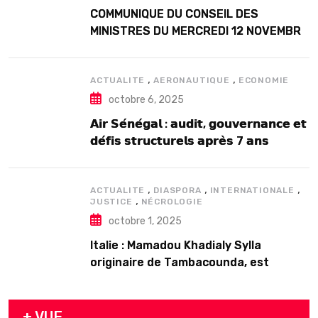
COMMUNIQUE DU CONSEIL DES
MINISTRES DU MERCREDI 12 NOVEMBRE
2025
,
,
ACTUALITE
AERONAUTIQUE
ECONOMIE
octobre 6, 2025
𝗔𝗶𝗿 𝗦𝗲́𝗻𝗲́𝗴𝗮𝗹 : 𝗮𝘂𝗱𝗶𝘁, 𝗴𝗼𝘂𝘃𝗲𝗿𝗻𝗮𝗻𝗰𝗲 𝗲𝘁
𝗱𝗲́𝗳𝗶𝘀 𝘀𝘁𝗿𝘂𝗰𝘁𝘂𝗿𝗲𝗹𝘀 𝗮𝗽𝗿𝗲̀𝘀 7 𝗮𝗻𝘀
𝗱’𝗲𝘅𝗶𝘀𝘁𝗲𝗻𝗰𝗲
,
,
,
ACTUALITE
DIASPORA
INTERNATIONALE
,
JUSTICE
NÉCROLOGIE
octobre 1, 2025
Italie : Mamadou Khadialy Sylla
originaire de Tambacounda, est
décédé en prison 24 heures après son
arrestation
+ VUE