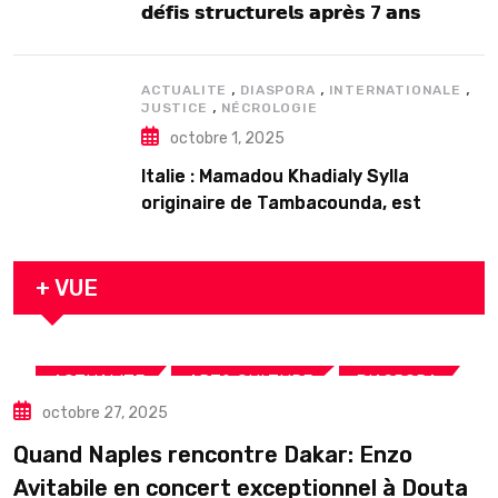
𝗱𝗲́𝗳𝗶𝘀 𝘀𝘁𝗿𝘂𝗰𝘁𝘂𝗿𝗲𝗹𝘀 𝗮𝗽𝗿𝗲̀𝘀 7 𝗮𝗻𝘀
𝗱’𝗲𝘅𝗶𝘀𝘁𝗲𝗻𝗰𝗲
,
,
,
ACTUALITE
DIASPORA
INTERNATIONALE
,
JUSTICE
NÉCROLOGIE
octobre 1, 2025
Italie : Mamadou Khadialy Sylla
originaire de Tambacounda, est
décédé en prison 24 heures après son
arrestation
+ VUE
,
,
,
ACTUALITE
ART& CULTURE
DIASPORA
octobre 27, 2025
TOURISME
Quand Naples rencontre Dakar: Enzo
Avitabile en concert exceptionnel à Douta