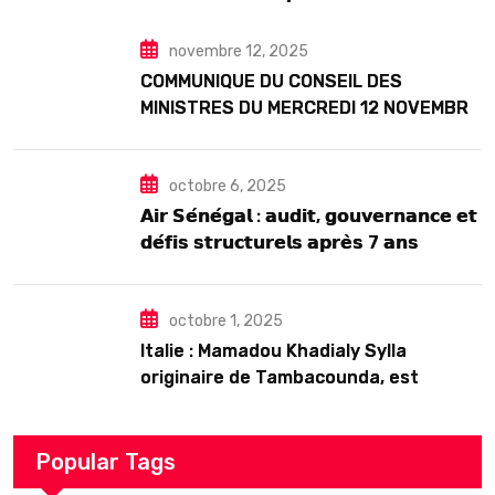
Seck
novembre 12, 2025
COMMUNIQUE DU CONSEIL DES
MINISTRES DU MERCREDI 12 NOVEMBRE
2025
octobre 6, 2025
𝗔𝗶𝗿 𝗦𝗲́𝗻𝗲́𝗴𝗮𝗹 : 𝗮𝘂𝗱𝗶𝘁, 𝗴𝗼𝘂𝘃𝗲𝗿𝗻𝗮𝗻𝗰𝗲 𝗲𝘁
𝗱𝗲́𝗳𝗶𝘀 𝘀𝘁𝗿𝘂𝗰𝘁𝘂𝗿𝗲𝗹𝘀 𝗮𝗽𝗿𝗲̀𝘀 7 𝗮𝗻𝘀
𝗱’𝗲𝘅𝗶𝘀𝘁𝗲𝗻𝗰𝗲
octobre 1, 2025
Italie : Mamadou Khadialy Sylla
originaire de Tambacounda, est
décédé en prison 24 heures après son
arrestation
Popular Tags