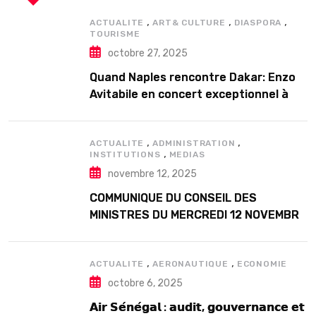
,
,
,
ACTUALITE
ART& CULTURE
DIASPORA
TOURISME
octobre 27, 2025
Quand Naples rencontre Dakar: Enzo
Avitabile en concert exceptionnel à
Douta Seck
,
,
ACTUALITE
ADMINISTRATION
,
INSTITUTIONS
MEDIAS
novembre 12, 2025
COMMUNIQUE DU CONSEIL DES
MINISTRES DU MERCREDI 12 NOVEMBRE
2025
,
,
ACTUALITE
AERONAUTIQUE
ECONOMIE
octobre 6, 2025
𝗔𝗶𝗿 𝗦𝗲́𝗻𝗲́𝗴𝗮𝗹 : 𝗮𝘂𝗱𝗶𝘁, 𝗴𝗼𝘂𝘃𝗲𝗿𝗻𝗮𝗻𝗰𝗲 𝗲𝘁