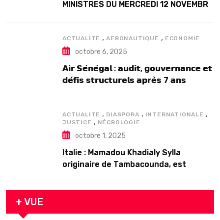
MINISTRES DU MERCREDI 12 NOVEMBRE
2025
,
,
ACTUALITE
AERONAUTIQUE
ECONOMIE
octobre 6, 2025
𝗔𝗶𝗿 𝗦𝗲́𝗻𝗲́𝗴𝗮𝗹 : 𝗮𝘂𝗱𝗶𝘁, 𝗴𝗼𝘂𝘃𝗲𝗿𝗻𝗮𝗻𝗰𝗲 𝗲𝘁
𝗱𝗲́𝗳𝗶𝘀 𝘀𝘁𝗿𝘂𝗰𝘁𝘂𝗿𝗲𝗹𝘀 𝗮𝗽𝗿𝗲̀𝘀 7 𝗮𝗻𝘀
𝗱’𝗲𝘅𝗶𝘀𝘁𝗲𝗻𝗰𝗲
,
,
,
ACTUALITE
DIASPORA
INTERNATIONALE
,
JUSTICE
NÉCROLOGIE
octobre 1, 2025
Italie : Mamadou Khadialy Sylla
originaire de Tambacounda, est
décédé en prison 24 heures après son
arrestation
+ VUE