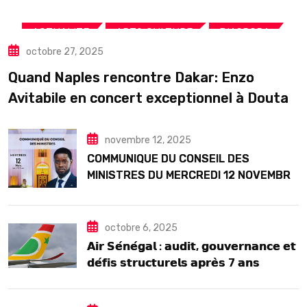
,
,
,
ACTUALITE
ART& CULTURE
DIASPORA
octobre 27, 2025
TOURISME
Quand Naples rencontre Dakar: Enzo
Avitabile en concert exceptionnel à Douta
Seck
novembre 12, 2025
COMMUNIQUE DU CONSEIL DES
MINISTRES DU MERCREDI 12 NOVEMBRE
2025
octobre 6, 2025
𝗔𝗶𝗿 𝗦𝗲́𝗻𝗲́𝗴𝗮𝗹 : 𝗮𝘂𝗱𝗶𝘁, 𝗴𝗼𝘂𝘃𝗲𝗿𝗻𝗮𝗻𝗰𝗲 𝗲𝘁
𝗱𝗲́𝗳𝗶𝘀 𝘀𝘁𝗿𝘂𝗰𝘁𝘂𝗿𝗲𝗹𝘀 𝗮𝗽𝗿𝗲̀𝘀 7 𝗮𝗻𝘀
𝗱’𝗲𝘅𝗶𝘀𝘁𝗲𝗻𝗰𝗲