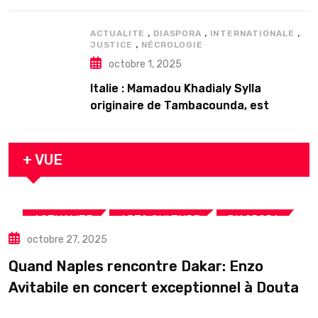
𝗱’𝗲𝘅𝗶𝘀𝘁𝗲𝗻𝗰𝗲
,
,
,
ACTUALITE
DIASPORA
INTERNATIONALE
,
JUSTICE
NÉCROLOGIE
octobre 1, 2025
Italie : Mamadou Khadialy Sylla
originaire de Tambacounda, est
décédé en prison 24 heures après son
arrestation
+ VUE
,
,
,
ACTUALITE
ART& CULTURE
DIASPORA
octobre 27, 2025
TOURISME
Quand Naples rencontre Dakar: Enzo
Avitabile en concert exceptionnel à Douta
Seck