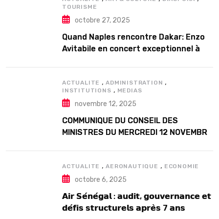
TOURISME
octobre 27, 2025
Quand Naples rencontre Dakar: Enzo
Avitabile en concert exceptionnel à
Douta Seck
,
,
ACTUALITE
ADMINISTRATION
,
INSTITUTIONS
MEDIAS
novembre 12, 2025
COMMUNIQUE DU CONSEIL DES
MINISTRES DU MERCREDI 12 NOVEMBRE
2025
,
,
ACTUALITE
AERONAUTIQUE
ECONOMIE
octobre 6, 2025
𝗔𝗶𝗿 𝗦𝗲́𝗻𝗲́𝗴𝗮𝗹 : 𝗮𝘂𝗱𝗶𝘁, 𝗴𝗼𝘂𝘃𝗲𝗿𝗻𝗮𝗻𝗰𝗲 𝗲𝘁
𝗱𝗲́𝗳𝗶𝘀 𝘀𝘁𝗿𝘂𝗰𝘁𝘂𝗿𝗲𝗹𝘀 𝗮𝗽𝗿𝗲̀𝘀 7 𝗮𝗻𝘀