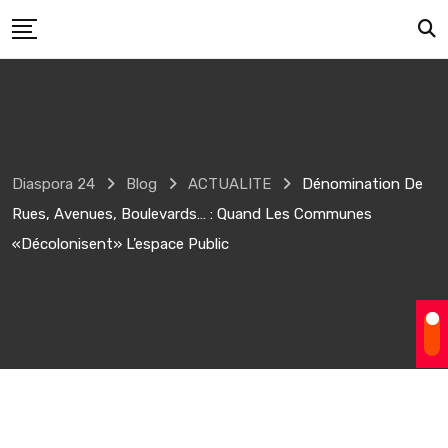
Skip
to
content
Diaspora 24
Blog
ACTUALITE
Dénomination De
Rues, Avenues, Boulevards… : Quand Les Communes
«décolonisent» L’espace Public