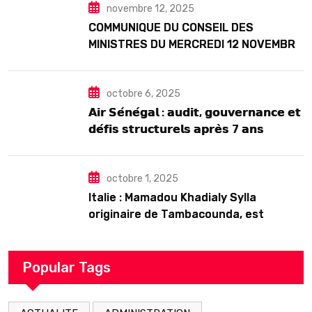
novembre 12, 2025
COMMUNIQUE DU CONSEIL DES
MINISTRES DU MERCREDI 12 NOVEMBRE
2025
octobre 6, 2025
𝗔𝗶𝗿 𝗦𝗲́𝗻𝗲́𝗴𝗮𝗹 : 𝗮𝘂𝗱𝗶𝘁, 𝗴𝗼𝘂𝘃𝗲𝗿𝗻𝗮𝗻𝗰𝗲 𝗲𝘁
𝗱𝗲́𝗳𝗶𝘀 𝘀𝘁𝗿𝘂𝗰𝘁𝘂𝗿𝗲𝗹𝘀 𝗮𝗽𝗿𝗲̀𝘀 7 𝗮𝗻𝘀
𝗱’𝗲𝘅𝗶𝘀𝘁𝗲𝗻𝗰𝗲
octobre 1, 2025
Italie : Mamadou Khadialy Sylla
originaire de Tambacounda, est
décédé en prison 24 heures après son
arrestation
Popular Tags