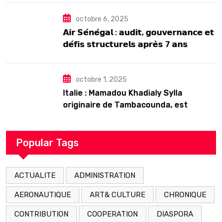
octobre 6, 2025
𝗔𝗶𝗿 𝗦𝗲́𝗻𝗲́𝗴𝗮𝗹 : 𝗮𝘂𝗱𝗶𝘁, 𝗴𝗼𝘂𝘃𝗲𝗿𝗻𝗮𝗻𝗰𝗲 𝗲𝘁
𝗱𝗲́𝗳𝗶𝘀 𝘀𝘁𝗿𝘂𝗰𝘁𝘂𝗿𝗲𝗹𝘀 𝗮𝗽𝗿𝗲̀𝘀 7 𝗮𝗻𝘀
𝗱’𝗲𝘅𝗶𝘀𝘁𝗲𝗻𝗰𝗲
octobre 1, 2025
Italie : Mamadou Khadialy Sylla
originaire de Tambacounda, est
décédé en prison 24 heures après son
arrestation
Popular Tags
ACTUALITE
ADMINISTRATION
AERONAUTIQUE
ART& CULTURE
CHRONIQUE
CONTRIBUTION
COOPERATION
DIASPORA