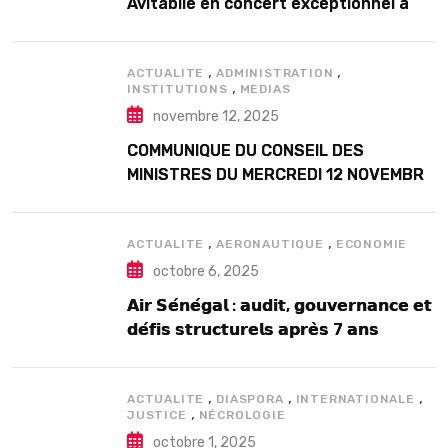
Avitabile en concert exceptionnel à
Douta Seck
,
,
ACTUALITE
ADMINISTRATION
,
INSTITUTIONS
MEDIAS
novembre 12, 2025
COMMUNIQUE DU CONSEIL DES
MINISTRES DU MERCREDI 12 NOVEMBRE
2025
,
,
ACTUALITE
AERONAUTIQUE
ECONOMIE
octobre 6, 2025
𝗔𝗶𝗿 𝗦𝗲́𝗻𝗲́𝗴𝗮𝗹 : 𝗮𝘂𝗱𝗶𝘁, 𝗴𝗼𝘂𝘃𝗲𝗿𝗻𝗮𝗻𝗰𝗲 𝗲𝘁
𝗱𝗲́𝗳𝗶𝘀 𝘀𝘁𝗿𝘂𝗰𝘁𝘂𝗿𝗲𝗹𝘀 𝗮𝗽𝗿𝗲̀𝘀 7 𝗮𝗻𝘀
𝗱’𝗲𝘅𝗶𝘀𝘁𝗲𝗻𝗰𝗲
,
,
,
ACTUALITE
DIASPORA
INTERNATIONALE
,
JUSTICE
NÉCROLOGIE
octobre 1, 2025