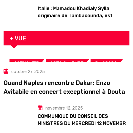
Italie : Mamadou Khadialy Sylla
originaire de Tambacounda, est
décédé en prison 24 heures après son
arrestation
+ VUE
,
,
,
ACTUALITE
ART& CULTURE
DIASPORA
octobre 27, 2025
TOURISME
Quand Naples rencontre Dakar: Enzo
Avitabile en concert exceptionnel à Douta
Seck
novembre 12, 2025
COMMUNIQUE DU CONSEIL DES
MINISTRES DU MERCREDI 12 NOVEMBRE
2025