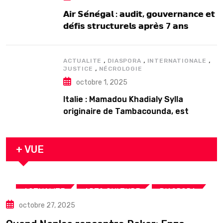
𝗔𝗶𝗿 𝗦𝗲́𝗻𝗲́𝗴𝗮𝗹 : 𝗮𝘂𝗱𝗶𝘁, 𝗴𝗼𝘂𝘃𝗲𝗿𝗻𝗮𝗻𝗰𝗲 𝗲𝘁
𝗱𝗲́𝗳𝗶𝘀 𝘀𝘁𝗿𝘂𝗰𝘁𝘂𝗿𝗲𝗹𝘀 𝗮𝗽𝗿𝗲̀𝘀 7 𝗮𝗻𝘀
𝗱’𝗲𝘅𝗶𝘀𝘁𝗲𝗻𝗰𝗲
,
,
,
ACTUALITE
DIASPORA
INTERNATIONALE
,
JUSTICE
NÉCROLOGIE
octobre 1, 2025
Italie : Mamadou Khadialy Sylla
originaire de Tambacounda, est
décédé en prison 24 heures après son
arrestation
+ VUE
,
,
,
ACTUALITE
ART& CULTURE
DIASPORA
octobre 27, 2025
TOURISME