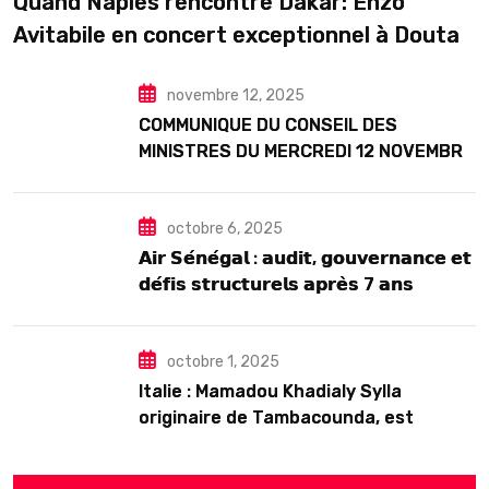
Quand Naples rencontre Dakar: Enzo
Avitabile en concert exceptionnel à Douta
Seck
novembre 12, 2025
COMMUNIQUE DU CONSEIL DES
MINISTRES DU MERCREDI 12 NOVEMBRE
2025
octobre 6, 2025
𝗔𝗶𝗿 𝗦𝗲́𝗻𝗲́𝗴𝗮𝗹 : 𝗮𝘂𝗱𝗶𝘁, 𝗴𝗼𝘂𝘃𝗲𝗿𝗻𝗮𝗻𝗰𝗲 𝗲𝘁
𝗱𝗲́𝗳𝗶𝘀 𝘀𝘁𝗿𝘂𝗰𝘁𝘂𝗿𝗲𝗹𝘀 𝗮𝗽𝗿𝗲̀𝘀 7 𝗮𝗻𝘀
𝗱’𝗲𝘅𝗶𝘀𝘁𝗲𝗻𝗰𝗲
octobre 1, 2025
Italie : Mamadou Khadialy Sylla
originaire de Tambacounda, est
décédé en prison 24 heures après son
arrestation