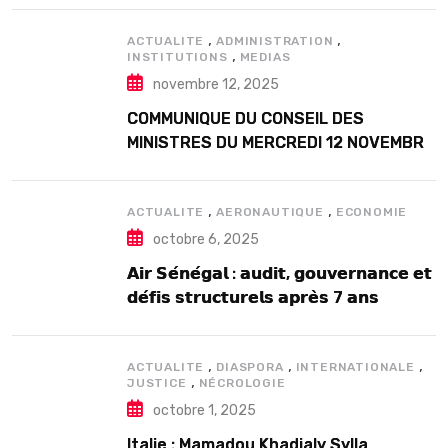
,
,
ACTUALITE
ADMINISTRATION
,
INSTITUTIONS
MEDIAS
novembre 12, 2025
COMMUNIQUE DU CONSEIL DES
MINISTRES DU MERCREDI 12 NOVEMBRE
2025
,
,
ACTUALITE
AERONAUTIQUE
ECONOMIE
octobre 6, 2025
𝗔𝗶𝗿 𝗦𝗲́𝗻𝗲́𝗴𝗮𝗹 : 𝗮𝘂𝗱𝗶𝘁, 𝗴𝗼𝘂𝘃𝗲𝗿𝗻𝗮𝗻𝗰𝗲 𝗲𝘁
𝗱𝗲́𝗳𝗶𝘀 𝘀𝘁𝗿𝘂𝗰𝘁𝘂𝗿𝗲𝗹𝘀 𝗮𝗽𝗿𝗲̀𝘀 7 𝗮𝗻𝘀
𝗱’𝗲𝘅𝗶𝘀𝘁𝗲𝗻𝗰𝗲
,
,
,
ACTUALITE
DIASPORA
INTERNATIONALE
,
JUSTICE
NÉCROLOGIE
octobre 1, 2025
Italie : Mamadou Khadialy Sylla