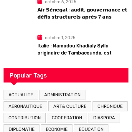
octobre 6, 2025
𝗔𝗶𝗿 𝗦𝗲́𝗻𝗲́𝗴𝗮𝗹 : 𝗮𝘂𝗱𝗶𝘁, 𝗴𝗼𝘂𝘃𝗲𝗿𝗻𝗮𝗻𝗰𝗲 𝗲𝘁
𝗱𝗲́𝗳𝗶𝘀 𝘀𝘁𝗿𝘂𝗰𝘁𝘂𝗿𝗲𝗹𝘀 𝗮𝗽𝗿𝗲̀𝘀 7 𝗮𝗻𝘀
𝗱’𝗲𝘅𝗶𝘀𝘁𝗲𝗻𝗰𝗲
octobre 1, 2025
Italie : Mamadou Khadialy Sylla
originaire de Tambacounda, est
décédé en prison 24 heures après son
arrestation
Popular Tags
ACTUALITE
ADMINISTRATION
AERONAUTIQUE
ART& CULTURE
CHRONIQUE
CONTRIBUTION
COOPERATION
DIASPORA
DIPLOMATIE
ECONOMIE
EDUCATION