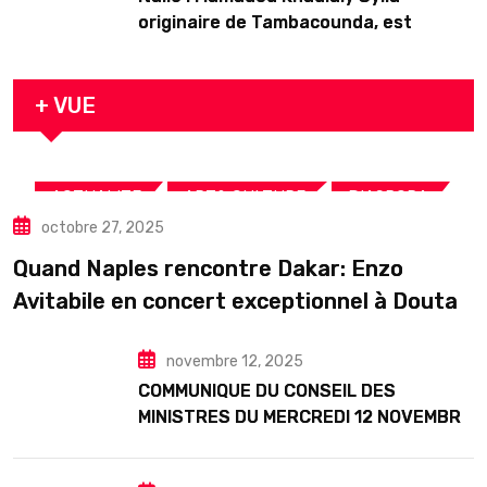
originaire de Tambacounda, est
décédé en prison 24 heures après son
arrestation
+ VUE
,
,
,
ACTUALITE
ART& CULTURE
DIASPORA
octobre 27, 2025
TOURISME
Quand Naples rencontre Dakar: Enzo
Avitabile en concert exceptionnel à Douta
Seck
novembre 12, 2025
COMMUNIQUE DU CONSEIL DES
MINISTRES DU MERCREDI 12 NOVEMBRE
2025