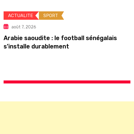
ACTUALITE
SPORT
août 7, 2026
Arabie saoudite : le football sénégalais
É
s’installe durablement
p