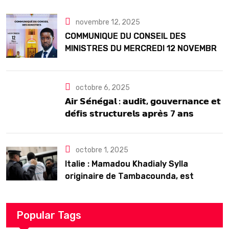
Seck
novembre 12, 2025
COMMUNIQUE DU CONSEIL DES
MINISTRES DU MERCREDI 12 NOVEMBRE
2025
octobre 6, 2025
𝗔𝗶𝗿 𝗦𝗲́𝗻𝗲́𝗴𝗮𝗹 : 𝗮𝘂𝗱𝗶𝘁, 𝗴𝗼𝘂𝘃𝗲𝗿𝗻𝗮𝗻𝗰𝗲 𝗲𝘁
𝗱𝗲́𝗳𝗶𝘀 𝘀𝘁𝗿𝘂𝗰𝘁𝘂𝗿𝗲𝗹𝘀 𝗮𝗽𝗿𝗲̀𝘀 7 𝗮𝗻𝘀
𝗱’𝗲𝘅𝗶𝘀𝘁𝗲𝗻𝗰𝗲
octobre 1, 2025
Italie : Mamadou Khadialy Sylla
originaire de Tambacounda, est
décédé en prison 24 heures après son
arrestation
Popular Tags