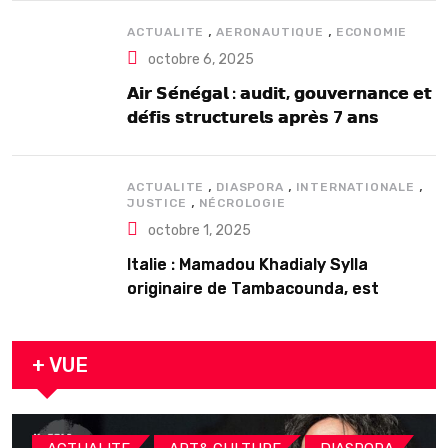
,
,
ACTUALITE
AERONAUTIQUE
ECONOMIE
octobre 6, 2025
𝗔𝗶𝗿 𝗦𝗲́𝗻𝗲́𝗴𝗮𝗹 : 𝗮𝘂𝗱𝗶𝘁, 𝗴𝗼𝘂𝘃𝗲𝗿𝗻𝗮𝗻𝗰𝗲 𝗲𝘁
𝗱𝗲́𝗳𝗶𝘀 𝘀𝘁𝗿𝘂𝗰𝘁𝘂𝗿𝗲𝗹𝘀 𝗮𝗽𝗿𝗲̀𝘀 7 𝗮𝗻𝘀
𝗱’𝗲𝘅𝗶𝘀𝘁𝗲𝗻𝗰𝗲
,
,
,
ACTUALITE
DIASPORA
INTERNATIONALE
,
JUSTICE
NÉCROLOGIE
octobre 1, 2025
Italie : Mamadou Khadialy Sylla
originaire de Tambacounda, est
décédé en prison 24 heures après son
arrestation
+ VUE