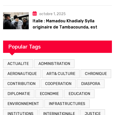
𝗱’𝗲𝘅𝗶𝘀𝘁𝗲𝗻𝗰𝗲
octobre 1, 2025
Italie : Mamadou Khadialy Sylla
originaire de Tambacounda, est
décédé en prison 24 heures après son
arrestation
Popular Tags
ACTUALITE
ADMINISTRATION
AERONAUTIQUE
ART& CULTURE
CHRONIQUE
CONTRIBUTION
COOPERATION
DIASPORA
DIPLOMATIE
ECONOMIE
EDUCATION
ENVIRONNEMENT
INFRASTRUCTURES
INSTITUTIONS
INTERNATIONALE
JUSTICE