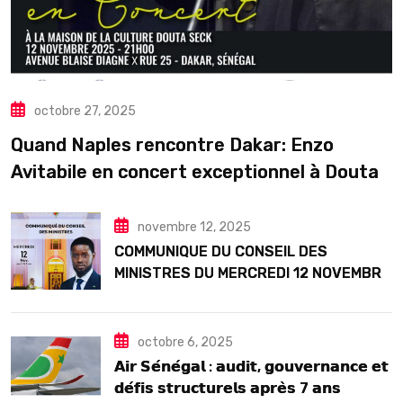
octobre 27, 2025
Quand Naples rencontre Dakar: Enzo
Avitabile en concert exceptionnel à Douta
Seck
novembre 12, 2025
COMMUNIQUE DU CONSEIL DES
MINISTRES DU MERCREDI 12 NOVEMBRE
2025
octobre 6, 2025
𝗔𝗶𝗿 𝗦𝗲́𝗻𝗲́𝗴𝗮𝗹 : 𝗮𝘂𝗱𝗶𝘁, 𝗴𝗼𝘂𝘃𝗲𝗿𝗻𝗮𝗻𝗰𝗲 𝗲𝘁
𝗱𝗲́𝗳𝗶𝘀 𝘀𝘁𝗿𝘂𝗰𝘁𝘂𝗿𝗲𝗹𝘀 𝗮𝗽𝗿𝗲̀𝘀 7 𝗮𝗻𝘀