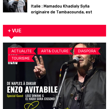
Italie : Mamadou Khadialy Sylla
originaire de Tambacounda, est
décédé en prison 24 heures après son
arrestation
+ VUE
,
,
,
ACTUALITE
ART& CULTURE
DIASPORA
TOURISME