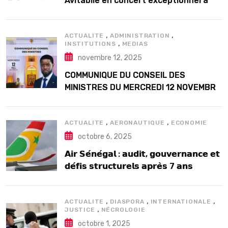
Avitabile en concert exceptionnel à
Douta Seck
,
,
ACTUALITE
ADMINISTRATION
,
INSTITUTIONS
MEDIAS
novembre 12, 2025
COMMUNIQUE DU CONSEIL DES
MINISTRES DU MERCREDI 12 NOVEMBRE
2025
,
,
ACTUALITE
AERONAUTIQUE
ECONOMIE
octobre 6, 2025
𝗔𝗶𝗿 𝗦𝗲́𝗻𝗲́𝗴𝗮𝗹 : 𝗮𝘂𝗱𝗶𝘁, 𝗴𝗼𝘂𝘃𝗲𝗿𝗻𝗮𝗻𝗰𝗲 𝗲𝘁
𝗱𝗲́𝗳𝗶𝘀 𝘀𝘁𝗿𝘂𝗰𝘁𝘂𝗿𝗲𝗹𝘀 𝗮𝗽𝗿𝗲̀𝘀 7 𝗮𝗻𝘀
𝗱’𝗲𝘅𝗶𝘀𝘁𝗲𝗻𝗰𝗲
,
,
,
ACTUALITE
DIASPORA
INTERNATIONALE
,
JUSTICE
NÉCROLOGIE
octobre 1, 2025