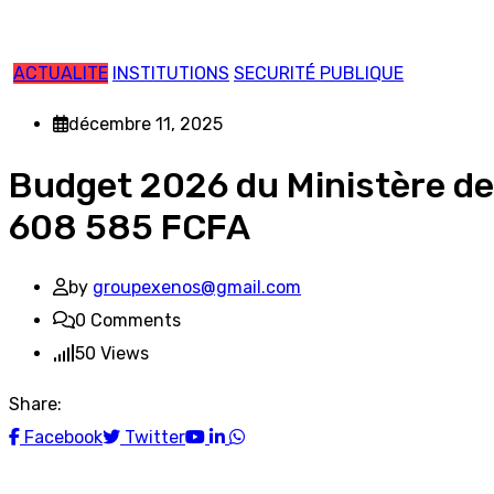
ACTUALITE
INSTITUTIONS
SECURITÉ PUBLIQUE
décembre 11, 2025
Budget 2026 du Ministère de l
608 585 FCFA
by
groupexenos@gmail.com
0
Comments
50
Views
Share:
Youtube
LinkedIn
Whatsapp
Facebook
Twitter