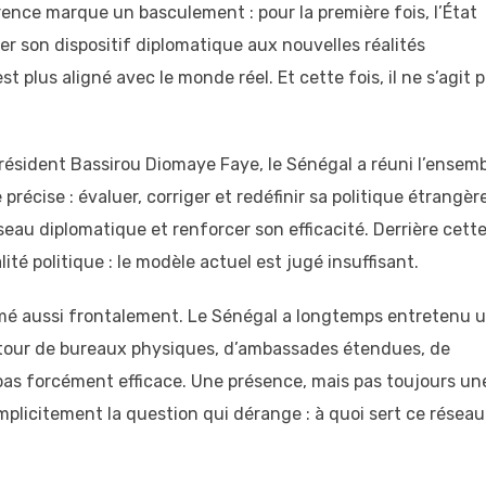
érence marque un basculement : pour la première fois, l’État
er son dispositif diplomatique aux nouvelles réalités
st plus aligné avec le monde réel. Et cette fois, il ne s’agit 
 président Bassirou Diomaye Faye, le Sénégal a réuni l’ensem
récise : évaluer, corriger et redéfinir sa politique étrangère
éseau diplomatique et renforcer son efficacité. Derrière cett
alité politique : le modèle actuel est jugé insuffisant.
mé aussi frontalement. Le Sénégal a longtemps entretenu 
utour de bureaux physiques, d’ambassades étendues, de
pas forcément efficace. Une présence, mais pas toujours un
plicitement la question qui dérange : à quoi sert ce réseau 