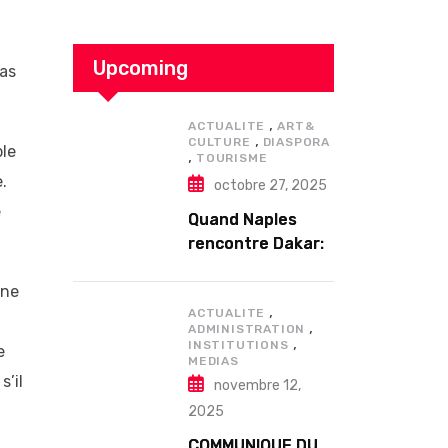
Upcoming
pas
,
ACTUALITE
ART&
,
CULTURE
DIASPORA
ble
,
TOURISME
.
octobre 27, 2025
e
Quand Naples
rencontre Dakar:
Enzo Avitabile en
une
concert
,
exceptionnel à
ACTUALITE
,
ADMINISTRATION
Douta Seck
,
INSTITUTIONS
e
MEDIAS
s’il
novembre 12,
2025
COMMUNIQUE DU