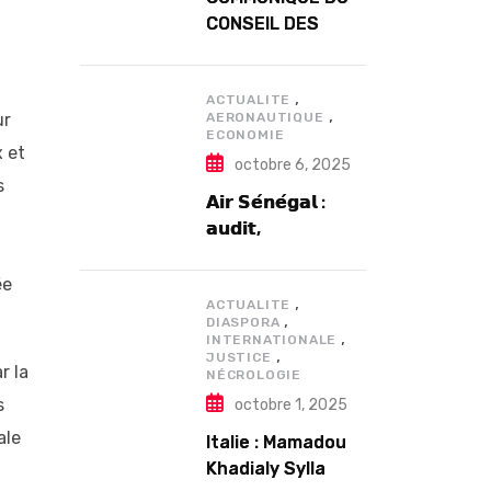
CONSEIL DES
MINISTRES DU
MERCREDI 12
,
NOVEMBRE 2025
ACTUALITE
,
ur
AERONAUTIQUE
ECONOMIE
 et
octobre 6, 2025
s
𝗔𝗶𝗿 𝗦𝗲́𝗻𝗲́𝗴𝗮𝗹 :
𝗮𝘂𝗱𝗶𝘁,
𝗴𝗼𝘂𝘃𝗲𝗿𝗻𝗮𝗻𝗰𝗲 𝗲𝘁
𝗱𝗲́𝗳𝗶𝘀
ée
,
𝘀𝘁𝗿𝘂𝗰𝘁𝘂𝗿𝗲𝗹𝘀
ACTUALITE
,
DIASPORA
𝗮𝗽𝗿𝗲̀𝘀 7 𝗮𝗻𝘀
,
INTERNATIONALE
,
𝗱’𝗲𝘅𝗶𝘀𝘁𝗲𝗻𝗰𝗲
JUSTICE
r la
NÉCROLOGIE
s
octobre 1, 2025
ale
Italie : Mamadou
Khadialy Sylla