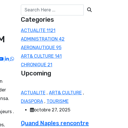
Categories
ACTUALITE
1121
LM
ADMINISTRATION
42
AERONAUTIQUE
95
ART& CULTURE
141
Youtube
LinkedIn
Whatsapp
CHRONIQUE
21
Upcoming
un
der
ACTUALITE
,
ART& CULTURE
,
ansa.
DIASPORA
,
TOURISME
octobre 27, 2025
jeurs .
Quand Naples rencontre
es,