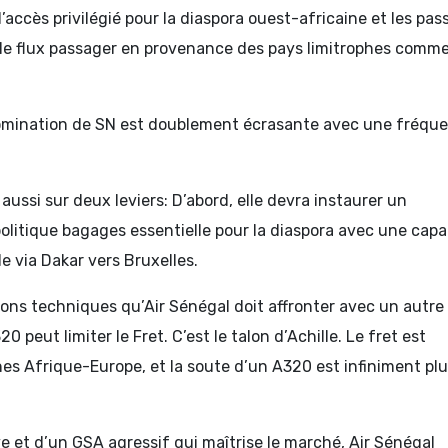
d’accès privilégié pour la diaspora ouest-africaine et les pa
 le flux passager en provenance des pays limitrophes comm
domination de SN est doublement écrasante avec une fréqu
e aussi sur deux leviers: D’abord, elle devra instaurer un
olitique bagages essentielle pour la diaspora avec une capa
e via Dakar vers Bruxelles.
ions techniques qu’Air Sénégal doit affronter avec un autre
20 peut limiter le Fret. C’est le talon d’Achille. Le fret est
es Afrique-Europe, et la soute d’un A320 est infiniment pl
ve et d’un GSA agressif qui maîtrise le marché, Air Sénégal