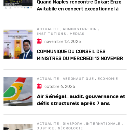
Quand Naples rencontre Dakar: Enzo
Avitabile en concert exceptionnel à
Douta Seck
,
,
ACTUALITE
ADMINISTRATION
,
INSTITUTIONS
MEDIAS
novembre 12, 2025
COMMUNIQUE DU CONSEIL DES
MINISTRES DU MERCREDI 12 NOVEMBRE
2025
,
,
ACTUALITE
AERONAUTIQUE
ECONOMIE
octobre 6, 2025
𝗔𝗶𝗿 𝗦𝗲́𝗻𝗲́𝗴𝗮𝗹 : 𝗮𝘂𝗱𝗶𝘁, 𝗴𝗼𝘂𝘃𝗲𝗿𝗻𝗮𝗻𝗰𝗲 𝗲𝘁
𝗱𝗲́𝗳𝗶𝘀 𝘀𝘁𝗿𝘂𝗰𝘁𝘂𝗿𝗲𝗹𝘀 𝗮𝗽𝗿𝗲̀𝘀 7 𝗮𝗻𝘀
𝗱’𝗲𝘅𝗶𝘀𝘁𝗲𝗻𝗰𝗲
,
,
,
ACTUALITE
DIASPORA
INTERNATIONALE
,
JUSTICE
NÉCROLOGIE