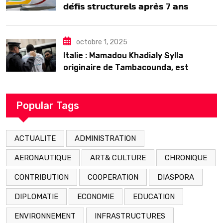
𝗱𝗲́𝗳𝗶𝘀 𝘀𝘁𝗿𝘂𝗰𝘁𝘂𝗿𝗲𝗹𝘀 𝗮𝗽𝗿𝗲̀𝘀 7 𝗮𝗻𝘀
𝗱’𝗲𝘅𝗶𝘀𝘁𝗲𝗻𝗰𝗲
octobre 1, 2025
Italie : Mamadou Khadialy Sylla
originaire de Tambacounda, est
décédé en prison 24 heures après son
arrestation
Popular Tags
ACTUALITE
ADMINISTRATION
AERONAUTIQUE
ART& CULTURE
CHRONIQUE
CONTRIBUTION
COOPERATION
DIASPORA
DIPLOMATIE
ECONOMIE
EDUCATION
ENVIRONNEMENT
INFRASTRUCTURES