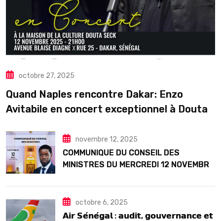
octobre 27, 2025
Quand Naples rencontre Dakar: Enzo
Avitabile en concert exceptionnel à Douta
Seck
novembre 12, 2025
COMMUNIQUE DU CONSEIL DES
MINISTRES DU MERCREDI 12 NOVEMBRE
2025
octobre 6, 2025
𝗔𝗶𝗿 𝗦𝗲́𝗻𝗲́𝗴𝗮𝗹 : 𝗮𝘂𝗱𝗶𝘁, 𝗴𝗼𝘂𝘃𝗲𝗿𝗻𝗮𝗻𝗰𝗲 𝗲𝘁