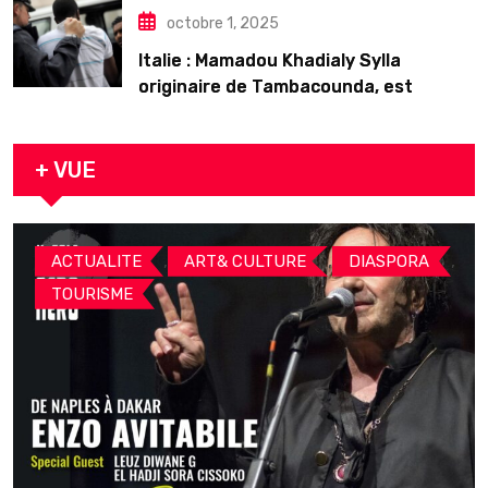
octobre 1, 2025
Italie : Mamadou Khadialy Sylla
originaire de Tambacounda, est
décédé en prison 24 heures après son
arrestation
+ VUE
,
,
,
ACTUALITE
ART& CULTURE
DIASPORA
TOURISME