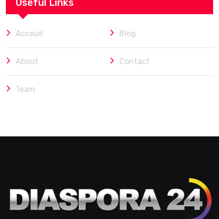
Useful Links
Acceuil
Blog
About
Contact
Team