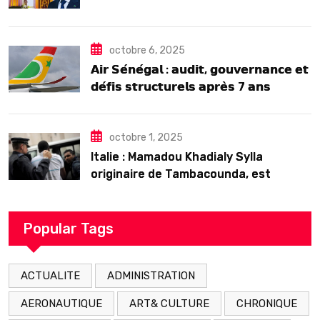
2025
octobre 6, 2025
𝗔𝗶𝗿 𝗦𝗲́𝗻𝗲́𝗴𝗮𝗹 : 𝗮𝘂𝗱𝗶𝘁, 𝗴𝗼𝘂𝘃𝗲𝗿𝗻𝗮𝗻𝗰𝗲 𝗲𝘁
𝗱𝗲́𝗳𝗶𝘀 𝘀𝘁𝗿𝘂𝗰𝘁𝘂𝗿𝗲𝗹𝘀 𝗮𝗽𝗿𝗲̀𝘀 7 𝗮𝗻𝘀
𝗱’𝗲𝘅𝗶𝘀𝘁𝗲𝗻𝗰𝗲
octobre 1, 2025
Italie : Mamadou Khadialy Sylla
originaire de Tambacounda, est
décédé en prison 24 heures après son
arrestation
Popular Tags
ACTUALITE
ADMINISTRATION
AERONAUTIQUE
ART& CULTURE
CHRONIQUE