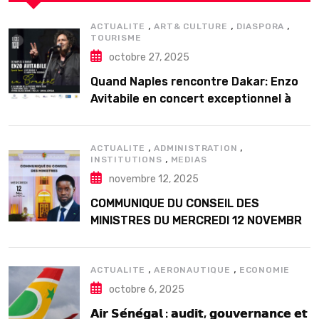
,
,
,
ACTUALITE
ART& CULTURE
DIASPORA
TOURISME
octobre 27, 2025
Quand Naples rencontre Dakar: Enzo
Avitabile en concert exceptionnel à
Douta Seck
,
,
ACTUALITE
ADMINISTRATION
,
INSTITUTIONS
MEDIAS
novembre 12, 2025
COMMUNIQUE DU CONSEIL DES
MINISTRES DU MERCREDI 12 NOVEMBRE
2025
,
,
ACTUALITE
AERONAUTIQUE
ECONOMIE
octobre 6, 2025
𝗔𝗶𝗿 𝗦𝗲́𝗻𝗲́𝗴𝗮𝗹 : 𝗮𝘂𝗱𝗶𝘁, 𝗴𝗼𝘂𝘃𝗲𝗿𝗻𝗮𝗻𝗰𝗲 𝗲𝘁