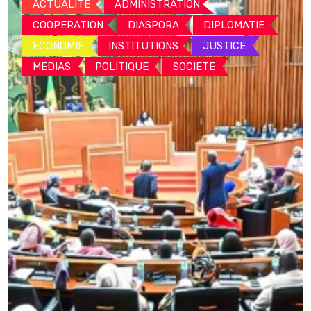
ACTUALITE
ADMINISTRATION
COOPERATION
DIASPORA
DIPLOMATIE
ECONOMIE
INSTITUTIONS
JUSTICE
MEDIAS
POLITIQUE
SOCIETE