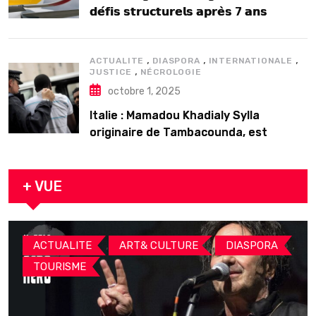
𝗱𝗲́𝗳𝗶𝘀 𝘀𝘁𝗿𝘂𝗰𝘁𝘂𝗿𝗲𝗹𝘀 𝗮𝗽𝗿𝗲̀𝘀 7 𝗮𝗻𝘀
𝗱’𝗲𝘅𝗶𝘀𝘁𝗲𝗻𝗰𝗲
,
,
,
ACTUALITE
DIASPORA
INTERNATIONALE
,
JUSTICE
NÉCROLOGIE
octobre 1, 2025
Italie : Mamadou Khadialy Sylla
originaire de Tambacounda, est
décédé en prison 24 heures après son
arrestation
+ VUE
,
,
,
ACTUALITE
ART& CULTURE
DIASPORA
TOURISME