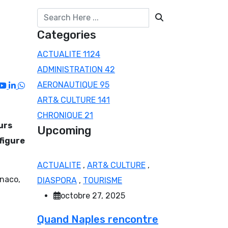
Categories
ACTUALITE
1124
ADMINISTRATION
42
AERONAUTIQUE
95
Youtube
LinkedIn
Whatsapp
ART& CULTURE
141
CHRONIQUE
21
urs
Upcoming
figure
ACTUALITE
,
ART& CULTURE
,
onaco,
DIASPORA
,
TOURISME
octobre 27, 2025
Quand Naples rencontre