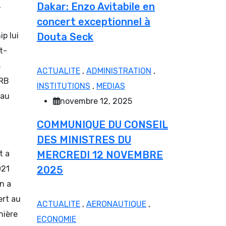
,
Dakar: Enzo Avitabile en
concert exceptionnel à
p lui
Douta Seck
t-
s
ACTUALITE
,
ADMINISTRATION
,
 RB
INSTITUTIONS
,
MEDIAS
 au
novembre 12, 2025
COMMUNIQUE DU CONSEIL
DES MINISTRES DU
t a
MERCREDI 12 NOVEMBRE
021
2025
on a
ert au
ACTUALITE
,
AERONAUTIQUE
,
nière
ECONOMIE