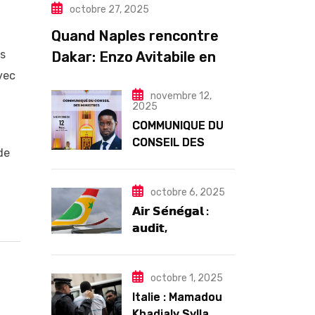
octobre 27, 2025
Quand Naples rencontre
es
Dakar: Enzo Avitabile en
avec
concert exceptionnel à
novembre 12,
Douta Seck
2025
COMMUNIQUE DU
CONSEIL DES
de
MINISTRES DU
MERCREDI 12
NOVEMBRE 2025
octobre 6, 2025
𝗔𝗶𝗿 𝗦𝗲́𝗻𝗲́𝗴𝗮𝗹 :
𝗮𝘂𝗱𝗶𝘁,
𝗴𝗼𝘂𝘃𝗲𝗿𝗻𝗮𝗻𝗰𝗲 𝗲𝘁
𝗱𝗲́𝗳𝗶𝘀
𝘀𝘁𝗿𝘂𝗰𝘁𝘂𝗿𝗲𝗹𝘀
octobre 1, 2025
𝗮𝗽𝗿𝗲̀𝘀 7 𝗮𝗻𝘀
Italie : Mamadou
𝗱’𝗲𝘅𝗶𝘀𝘁𝗲𝗻𝗰𝗲
Khadialy Sylla