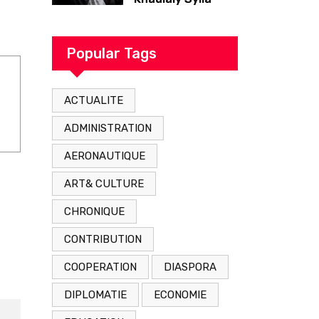
originaire de
Tambacounda,
est décédé en
Popular Tags
prison 24 heures
après son
ACTUALITE
arrestation
ADMINISTRATION
AERONAUTIQUE
ART& CULTURE
CHRONIQUE
CONTRIBUTION
COOPERATION
DIASPORA
DIPLOMATIE
ECONOMIE