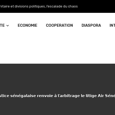
aire et divisions politiques, l’escalade du chaos
ITE
ECONOMIE
COOPERATION
DIASPORA
IN
𝘁𝗶𝗰𝗲 𝘀𝗲́𝗻𝗲́𝗴𝗮𝗹𝗮𝗶𝘀𝗲 𝗿𝗲𝗻𝘃𝗼𝗶𝗲 𝗮̀ 𝗹’𝗮𝗿𝗯𝗶𝘁𝗿𝗮𝗴𝗲 𝗹𝗲 𝗹𝗶𝘁𝗶𝗴𝗲 𝗔𝗶𝗿 𝗦𝗲́𝗻