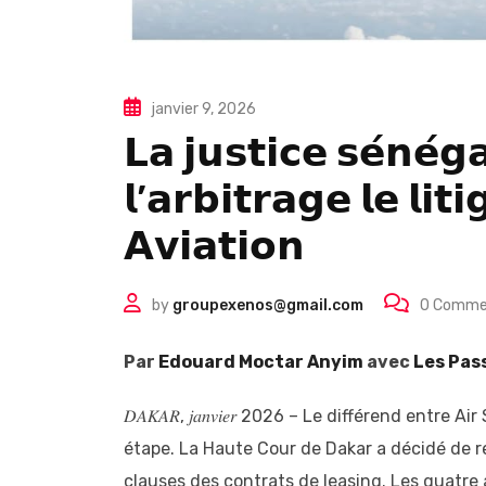
janvier 9, 2026
𝗟𝗮 𝗷𝘂𝘀𝘁𝗶𝗰𝗲 𝘀𝗲́𝗻𝗲́𝗴
𝗹’𝗮𝗿𝗯𝗶𝘁𝗿𝗮𝗴𝗲 𝗹𝗲 𝗹𝗶𝘁
𝗔𝘃𝗶𝗮𝘁𝗶𝗼𝗻
by
groupexenos@gmail.com
0
Comme
Par
Edouard Moctar Anyim
avec
Les Pas
𝐷𝐴𝐾𝐴𝑅, 𝑗𝑎𝑛𝑣𝑖𝑒𝑟 2026 – Le différend entre 
étape. La Haute Cour de Dakar a décidé de re
clauses des contrats de leasing. Les quatr