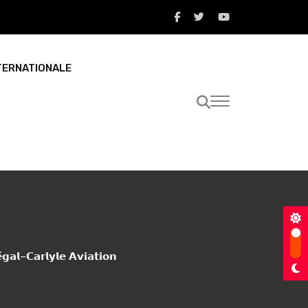
TERNATIONALE
𝗲́𝗴𝗮𝗹–𝗖𝗮𝗿𝗹𝘆𝗹𝗲 𝗔𝘃𝗶𝗮𝘁𝗶𝗼𝗻