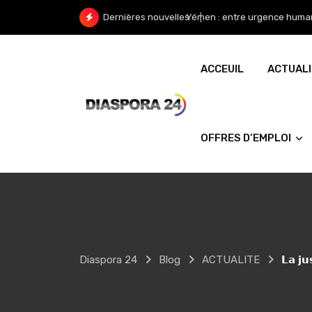
Skip
Yémen : entre urgence humanit
Dernières nouvelles
to
content
ACCEUIL
ACTUAL
OFFRES D’EMPLOI
Diaspora 24
Blog
ACTUALITE
𝗟𝗮 𝗷𝘂