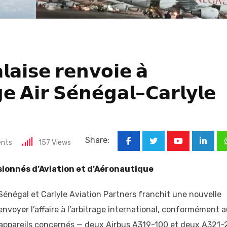
𝗹𝗮𝗶𝘀𝗲 𝗿𝗲𝗻𝘃𝗼𝗶𝗲 𝗮̀
𝗴𝗲 𝗔𝗶𝗿 𝗦𝗲́𝗻𝗲́𝗴𝗮𝗹–𝗖𝗮𝗿𝗹𝘆𝗹𝗲
Share:
nts
157
Views
Youtube
Linked
sionnés d’Aviation et d’Aéronautique
Air Sénégal et Carlyle Avia
tion Partners franchit une nouvelle
nvoyer l’affaire à l’arbitrage international, conformément 
e appareils concernés — deux Airbus A319-100 et deux A321