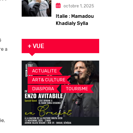
octobre 1, 2025
Italie : Mamadou
Khadialy Sylla
originaire de
Tambacounda,
é
est décédé en
+ VUE
re a
prison 24 heures
après son
arrestation
,
ACTUALITE
,
ART& CULTURE
,
DIASPORA
TOURISME
ée,