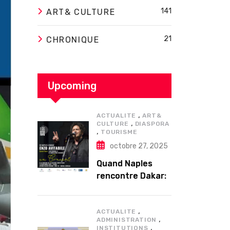
141
ART& CULTURE
21
CHRONIQUE
Upcoming
,
ACTUALITE
ART&
,
CULTURE
DIASPORA
,
TOURISME
octobre 27, 2025
Quand Naples
rencontre Dakar:
Enzo Avitabile en
concert
,
exceptionnel à
ACTUALITE
,
ADMINISTRATION
Douta Seck
,
INSTITUTIONS