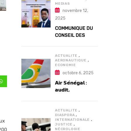
MEDIAS
novembre 12,
2025
COMMUNIQUE DU
CONSEIL DES
MINISTRES DU
MERCREDI 12
,
NOVEMBRE 2025
ACTUALITE
,
AERONAUTIQUE
ECONOMIE
octobre 6, 2025
𝗔𝗶𝗿 𝗦𝗲́𝗻𝗲́𝗴𝗮𝗹 :
In
Whatsapp
𝗮𝘂𝗱𝗶𝘁,
𝗴𝗼𝘂𝘃𝗲𝗿𝗻𝗮𝗻𝗰𝗲 𝗲𝘁
𝗱𝗲́𝗳𝗶𝘀
,
𝘀𝘁𝗿𝘂𝗰𝘁𝘂𝗿𝗲𝗹𝘀
ACTUALITE
,
DIASPORA
𝗮𝗽𝗿𝗲̀𝘀 7 𝗮𝗻𝘀
,
INTERNATIONALE
aux
,
𝗱’𝗲𝘅𝗶𝘀𝘁𝗲𝗻𝗰𝗲
JUSTICE
-200
NÉCROLOGIE