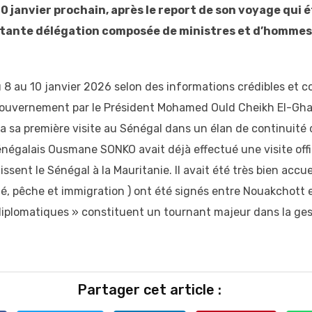
au 10 janvier prochain, après le report de son voyage q
tante délégation composée de ministres et d’hommes d
du 8 au 10 janvier 2026 selon des informations crédibles et
u gouvernement par le Président Mohamed Ould Cheikh El-Gh
 sa première visite au Sénégal dans un élan de continuité 
sénégalais Ousmane SONKO avait déjà effectué une visite offi
issent le Sénégal à la Mauritanie. Il avait été très bien acc
é, pêche et immigration ) ont été signés entre Nouakchott et
plomatiques » constituent un tournant majeur dans la gest
Partager cet article :