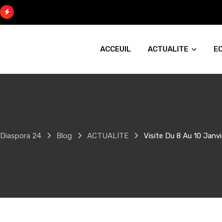
Skip
to
content
ACCEUIL
ACTUALITE
E
Diaspora 24
Blog
ACTUALITE
Visite Du 8 Au 10 Janv