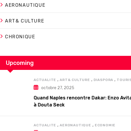
AERONAUTIQUE
ART& CULTURE
CHRONIQUE
Upcoming
,
,
,
ACTUALITE
ART& CULTURE
DIASPORA
TOURI
octobre 27, 2025
Quand Naples rencontre Dakar: Enzo Avita
à Douta Seck
,
,
ACTUALITE
AERONAUTIQUE
ECONOMIE