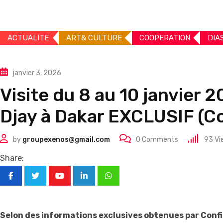
ACTUALITE
ART& CULTURE
COOPERATION
DIA
janvier 3, 2026
Visite du 8 au 10 janvier
Djay à Dakar EXCLUSIF (Co
by
groupexenos@gmail.com
0
Comments
93
Vi
Share:
Youtube
LinkedIn
Whatsapp
Selon des informations exclusives obtenues par Confi