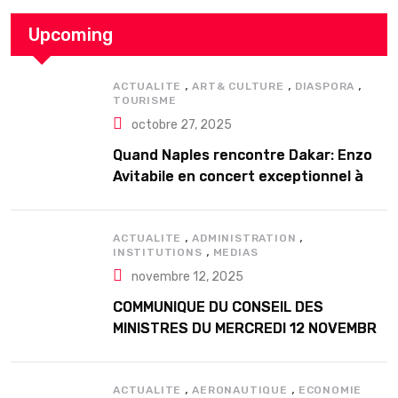
Upcoming
,
,
,
ACTUALITE
ART& CULTURE
DIASPORA
TOURISME
octobre 27, 2025
Quand Naples rencontre Dakar: Enzo
Avitabile en concert exceptionnel à
Douta Seck
,
,
ACTUALITE
ADMINISTRATION
,
INSTITUTIONS
MEDIAS
novembre 12, 2025
COMMUNIQUE DU CONSEIL DES
MINISTRES DU MERCREDI 12 NOVEMBRE
2025
,
,
ACTUALITE
AERONAUTIQUE
ECONOMIE