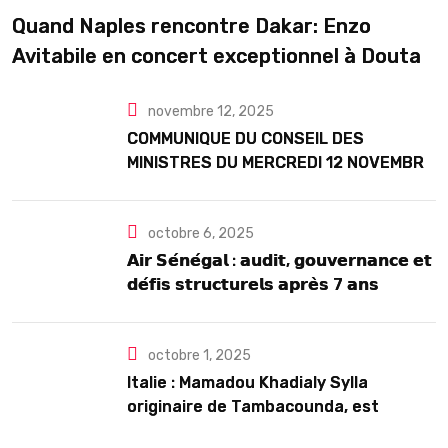
Quand Naples rencontre Dakar: Enzo
Avitabile en concert exceptionnel à Douta
Seck
novembre 12, 2025
COMMUNIQUE DU CONSEIL DES
MINISTRES DU MERCREDI 12 NOVEMBRE
2025
octobre 6, 2025
𝗔𝗶𝗿 𝗦𝗲́𝗻𝗲́𝗴𝗮𝗹 : 𝗮𝘂𝗱𝗶𝘁, 𝗴𝗼𝘂𝘃𝗲𝗿𝗻𝗮𝗻𝗰𝗲 𝗲𝘁
𝗱𝗲́𝗳𝗶𝘀 𝘀𝘁𝗿𝘂𝗰𝘁𝘂𝗿𝗲𝗹𝘀 𝗮𝗽𝗿𝗲̀𝘀 7 𝗮𝗻𝘀
𝗱’𝗲𝘅𝗶𝘀𝘁𝗲𝗻𝗰𝗲
octobre 1, 2025
Italie : Mamadou Khadialy Sylla
originaire de Tambacounda, est
décédé en prison 24 heures après son