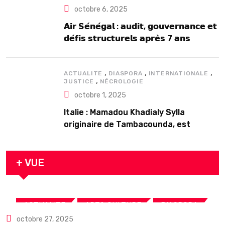
octobre 6, 2025
𝗔𝗶𝗿 𝗦𝗲́𝗻𝗲́𝗴𝗮𝗹 : 𝗮𝘂𝗱𝗶𝘁, 𝗴𝗼𝘂𝘃𝗲𝗿𝗻𝗮𝗻𝗰𝗲 𝗲𝘁
𝗱𝗲́𝗳𝗶𝘀 𝘀𝘁𝗿𝘂𝗰𝘁𝘂𝗿𝗲𝗹𝘀 𝗮𝗽𝗿𝗲̀𝘀 7 𝗮𝗻𝘀
𝗱’𝗲𝘅𝗶𝘀𝘁𝗲𝗻𝗰𝗲
,
,
,
ACTUALITE
DIASPORA
INTERNATIONALE
,
JUSTICE
NÉCROLOGIE
octobre 1, 2025
Italie : Mamadou Khadialy Sylla
originaire de Tambacounda, est
décédé en prison 24 heures après son
arrestation
+ VUE
,
,
,
ACTUALITE
ART& CULTURE
DIASPORA
octobre 27, 2025
TOURISME