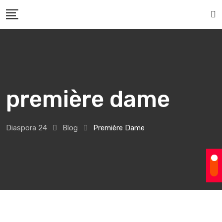
Skip
to
content
première dame
Diaspora 24
Blog
Première Dame