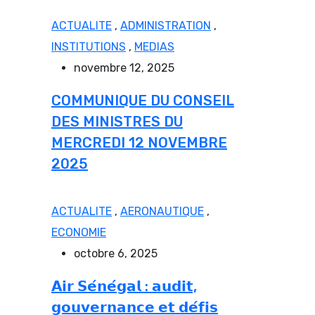
ACTUALITE
,
ADMINISTRATION
,
INSTITUTIONS
,
MEDIAS
novembre 12, 2025
COMMUNIQUE DU CONSEIL
DES MINISTRES DU
MERCREDI 12 NOVEMBRE
2025
ACTUALITE
,
AERONAUTIQUE
,
ECONOMIE
octobre 6, 2025
𝗔𝗶𝗿 𝗦𝗲́𝗻𝗲́𝗴𝗮𝗹 : 𝗮𝘂𝗱𝗶𝘁,
𝗴𝗼𝘂𝘃𝗲𝗿𝗻𝗮𝗻𝗰𝗲 𝗲𝘁 𝗱𝗲́𝗳𝗶𝘀