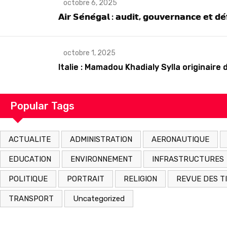
octobre 6, 2025
𝗔𝗶𝗿 𝗦𝗲́𝗻𝗲́𝗴𝗮𝗹 : 𝗮𝘂𝗱𝗶𝘁, 𝗴𝗼𝘂𝘃𝗲𝗿𝗻𝗮𝗻𝗰𝗲 𝗲𝘁 𝗱𝗲́
octobre 1, 2025
Italie : Mamadou Khadialy Sylla originai
Popular Tags
ACTUALITE
ADMINISTRATION
AERONAUTIQUE
EDUCATION
ENVIRONNEMENT
INFRASTRUCTURES
POLITIQUE
PORTRAIT
RELIGION
REVUE DES T
TRANSPORT
Uncategorized