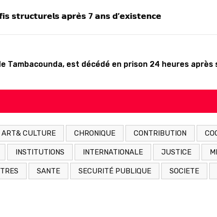
𝗳𝗶𝘀 𝘀𝘁𝗿𝘂𝗰𝘁𝘂𝗿𝗲𝗹𝘀 𝗮𝗽𝗿𝗲̀𝘀 7 𝗮𝗻𝘀 𝗱’𝗲𝘅𝗶𝘀𝘁𝗲𝗻𝗰𝗲
re de Tambacounda, est décédé en prison 24 heures après 
ART& CULTURE
CHRONIQUE
CONTRIBUTION
CO
INSTITUTIONS
INTERNATIONALE
JUSTICE
M
ITRES
SANTE
SECURITÉ PUBLIQUE
SOCIETE