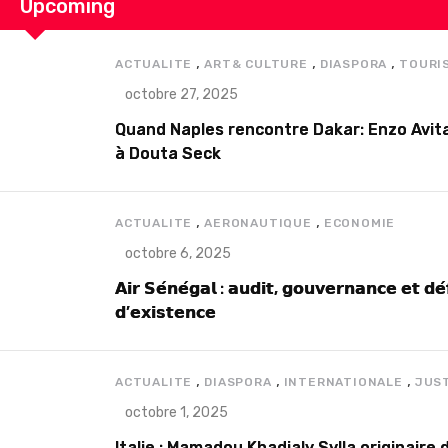
Upcoming
,
,
,
ACTUALITE
ART& CULTURE
DIASPORA
TOURI
octobre 27, 2025
Quand Naples rencontre Dakar: Enzo Avita
à Douta Seck
,
,
ACTUALITE
AERONAUTIQUE
ECONOMIE
octobre 6, 2025
𝗔𝗶𝗿 𝗦𝗲́𝗻𝗲́𝗴𝗮𝗹 : 𝗮𝘂𝗱𝗶𝘁, 𝗴𝗼𝘂𝘃𝗲𝗿𝗻𝗮𝗻𝗰𝗲 𝗲𝘁 𝗱𝗲́
𝗱’𝗲𝘅𝗶𝘀𝘁𝗲𝗻𝗰𝗲
,
,
,
ACTUALITE
DIASPORA
INTERNATIONALE
JUS
octobre 1, 2025
Italie : Mamadou Khadialy Sylla originai