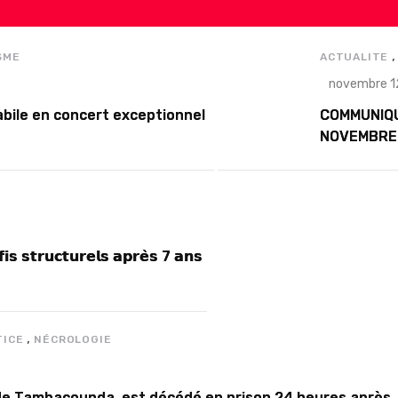
SME
ACTUALITE
novembre 1
bile en concert exceptionnel
COMMUNIQU
NOVEMBRE
𝗳𝗶𝘀 𝘀𝘁𝗿𝘂𝗰𝘁𝘂𝗿𝗲𝗹𝘀 𝗮𝗽𝗿𝗲̀𝘀 7 𝗮𝗻𝘀
,
TICE
NÉCROLOGIE
re de Tambacounda, est décédé en prison 24 heures après